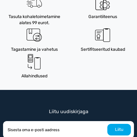
Tasuta kohaletoimetamine
Garantiiteenus
alates 99 eurot.
Tagastamine ja vahetus
Sertifitseeritud kaubad
Allahindlused
Liitu uudiskirjaga
Liitu