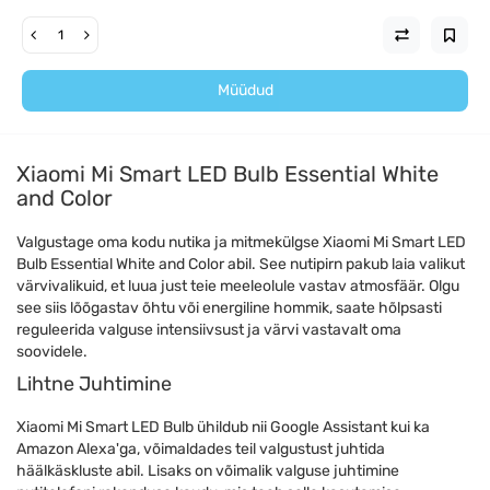
Müüdud
Xiaomi Mi Smart LED Bulb Essential White
and Color
Valgustage oma kodu nutika ja mitmekülgse Xiaomi Mi Smart LED
Bulb Essential White and Color abil. See nutipirn pakub laia valikut
värvivalikuid, et luua just teie meeleolule vastav atmosfäär. Olgu
see siis lõõgastav õhtu või energiline hommik, saate hõlpsasti
reguleerida valguse intensiivsust ja värvi vastavalt oma
soovidele.
Lihtne Juhtimine
Xiaomi Mi Smart LED Bulb ühildub nii Google Assistant kui ka
Amazon Alexa'ga, võimaldades teil valgustust juhtida
häälkäskluste abil. Lisaks on võimalik valguse juhtimine