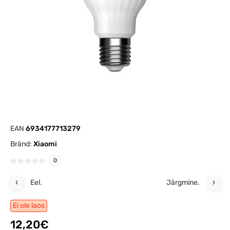
EAN
6934177713279
Bränd:
Xiaomi
0
Eel.
Järgmine.
Ei ole laos
12,20€