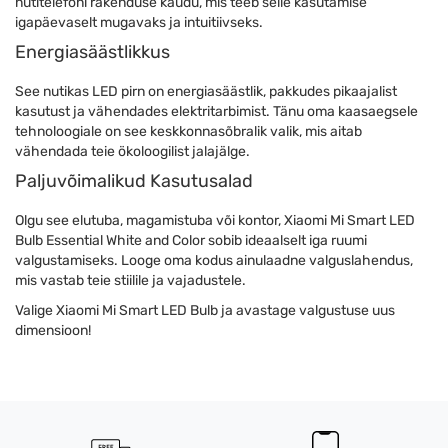
nutitelefoni rakenduse kaudu, mis teeb selle kasutamise
igapäevaselt mugavaks ja intuitiivseks.
Energiasäästlikkus
See nutikas LED pirn on energiasäästlik, pakkudes pikaajalist
kasutust ja vähendades elektritarbimist. Tänu oma kaasaegsele
tehnoloogiale on see keskkonnasõbralik valik, mis aitab
vähendada teie ökoloogilist jalajälge.
Paljuvõimalikud Kasutusalad
Olgu see elutuba, magamistuba või kontor, Xiaomi Mi Smart LED
Bulb Essential White and Color sobib ideaalselt iga ruumi
valgustamiseks. Looge oma kodus ainulaadne valguslahendus,
mis vastab teie stiilile ja vajadustele.
Valige Xiaomi Mi Smart LED Bulb ja avastage valgustuse uus
dimensioon!