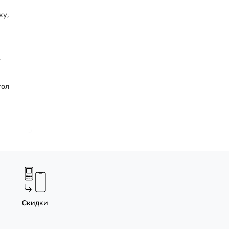
ку,
т
гол
Скидки