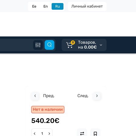
Личный кабинет
Ee
En
Ru
Tоваров,
0
на
0.00€
Пред.
След.
Нет в наличии
540.20€