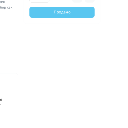
тив
бор как
Продано
ля
т
т