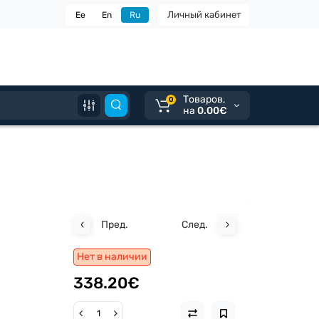
Личный кабинет
Ee
En
Ru
Tоваров,
0
на
0.00€
Пред.
След.
Нет в наличии
338.20€