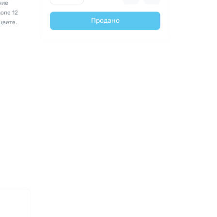
ние
one 12
Продано
цвете.