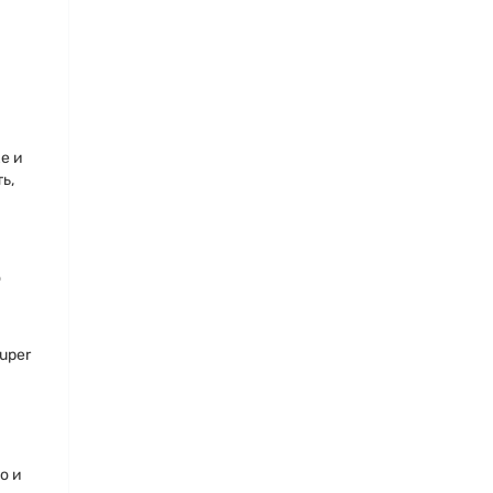
е и
ь,
о
uper
о и