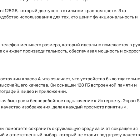
ni 128GB, который доступен в стильном красном цвете. Это
удобство использования для тех, кто ценит функциональность и
ает телефон меньшего размера, который идеально помещается в рук
е снижает производительность, обеспечивая мощность и скорост
состоянии класса А, что означает, что устройство было тщательн
высочайшего качества. Он оснащен 128 ГБ встроенной памяти и
тографий, видео и приложений.
чивая быстрое и бесперебойное подключение к Интернету. Экран S
е качество изображения, делая каждый просмотр приятным.
вы помогаете сохранить окружающую среду за счет сокращения
й и ответственный выбор, который не ставит под угрозу качеств