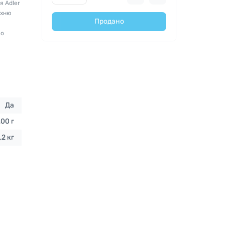
я Adler
ухню
Продано
во
Да
,00 г
,2 кг