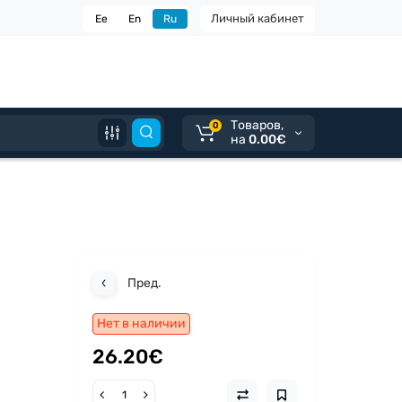
Личный кабинет
Ee
En
Ru
Tоваров,
0
на
0.00€
Пред.
Нет в наличии
26.20€