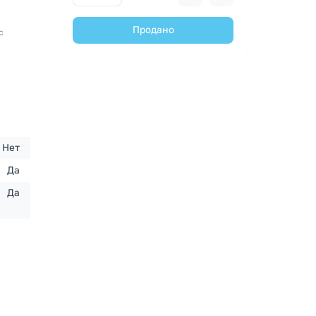
и
Продано
с
Нет
Да
Да