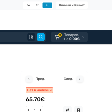
Личный кабинет
Ee
En
Ru
Tоваров,
0
на
0.00€
Пред.
След.
Нет в наличии
65.70€