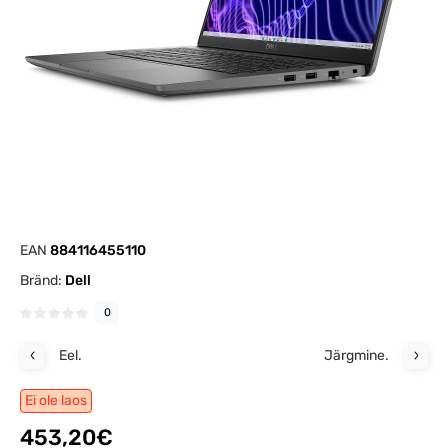
EAN
884116455110
Bränd:
Dell
0
Eel.
Järgmine.
Ei ole laos
453,20€