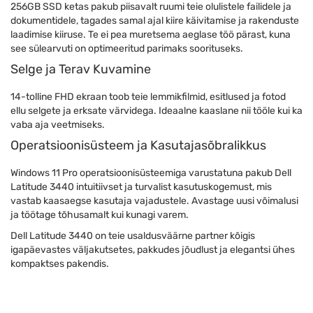
256GB SSD ketas pakub piisavalt ruumi teie olulistele failidele ja
dokumentidele, tagades samal ajal kiire käivitamise ja rakenduste
laadimise kiiruse. Te ei pea muretsema aeglase töö pärast, kuna
see sülearvuti on optimeeritud parimaks soorituseks.
Selge ja Terav Kuvamine
14-tolline FHD ekraan toob teie lemmikfilmid, esitlused ja fotod
ellu selgete ja erksate värvidega. Ideaalne kaaslane nii tööle kui ka
vaba aja veetmiseks.
Operatsioonisüsteem ja Kasutajasõbralikkus
Windows 11 Pro operatsioonisüsteemiga varustatuna pakub Dell
Latitude 3440 intuitiivset ja turvalist kasutuskogemust, mis
vastab kaasaegse kasutaja vajadustele. Avastage uusi võimalusi
ja töötage tõhusamalt kui kunagi varem.
Dell Latitude 3440 on teie usaldusväärne partner kõigis
igapäevastes väljakutsetes, pakkudes jõudlust ja elegantsi ühes
kompaktses pakendis.