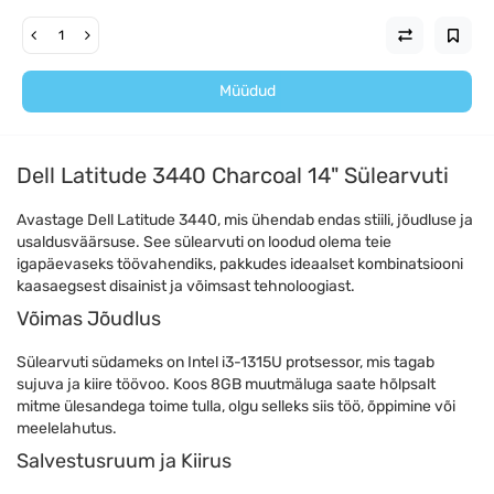
Müüdud
Dell Latitude 3440 Charcoal 14" Sülearvuti
Avastage Dell Latitude 3440, mis ühendab endas stiili, jõudluse ja
usaldusväärsuse. See sülearvuti on loodud olema teie
igapäevaseks töövahendiks, pakkudes ideaalset kombinatsiooni
kaasaegsest disainist ja võimsast tehnoloogiast.
Võimas Jõudlus
Sülearvuti südameks on Intel i3-1315U protsessor, mis tagab
sujuva ja kiire töövoo. Koos 8GB muutmäluga saate hõlpsalt
mitme ülesandega toime tulla, olgu selleks siis töö, õppimine või
meelelahutus.
Salvestusruum ja Kiirus