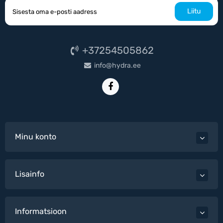
Liitu
+37254505862
info@hydra.ee
Minu konto
Lisainfo
Informatsioon