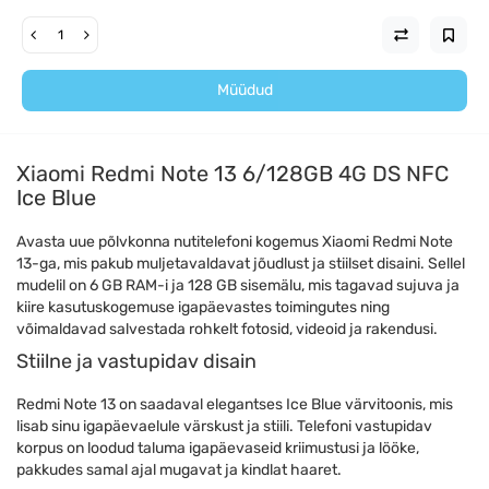
Müüdud
Xiaomi Redmi Note 13 6/128GB 4G DS NFC
Ice Blue
Avasta uue põlvkonna nutitelefoni kogemus Xiaomi Redmi Note
13-ga, mis pakub muljetavaldavat jõudlust ja stiilset disaini. Sellel
mudelil on 6 GB RAM-i ja 128 GB sisemälu, mis tagavad sujuva ja
kiire kasutuskogemuse igapäevastes toimingutes ning
võimaldavad salvestada rohkelt fotosid, videoid ja rakendusi.
Stiilne ja vastupidav disain
Redmi Note 13 on saadaval elegantses Ice Blue värvitoonis, mis
lisab sinu igapäevaelule värskust ja stiili. Telefoni vastupidav
korpus on loodud taluma igapäevaseid kriimustusi ja lööke,
pakkudes samal ajal mugavat ja kindlat haaret.