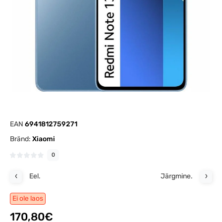
EAN
6941812759271
Bränd:
Xiaomi
0
Eel.
Järgmine.
Ei ole laos
170,80€