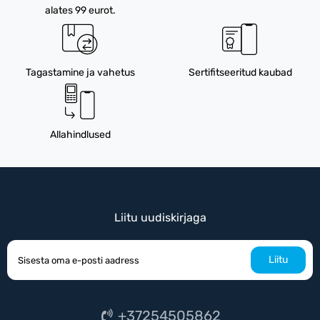
alates 99 eurot.
Tagastamine ja vahetus
Sertifitseeritud kaubad
Allahindlused
Liitu uudiskirjaga
Liitu
+37254505862