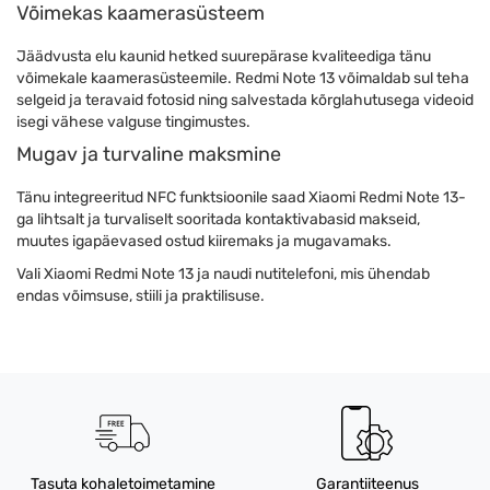
Võimekas kaamerasüsteem
Jäädvusta elu kaunid hetked suurepärase kvaliteediga tänu
võimekale kaamerasüsteemile. Redmi Note 13 võimaldab sul teha
selgeid ja teravaid fotosid ning salvestada kõrglahutusega videoid
isegi vähese valguse tingimustes.
Mugav ja turvaline maksmine
Tänu integreeritud NFC funktsioonile saad Xiaomi Redmi Note 13-
ga lihtsalt ja turvaliselt sooritada kontaktivabasid makseid,
muutes igapäevased ostud kiiremaks ja mugavamaks.
Vali Xiaomi Redmi Note 13 ja naudi nutitelefoni, mis ühendab
endas võimsuse, stiili ja praktilisuse.
Tasuta kohaletoimetamine
Garantiiteenus