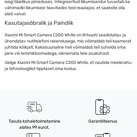
isegi täielikus pimeduses. Integreeritud liikumisandur tuvastab ka
vähimadki liikumised, teavitades teid reaalajas, et saaksite olla
alati valvel.
Kasutajasõbralik ja Paindlik
Xiaomi Mi Smart Camera C200 White on lihtsasti seadistatav ja
ühendatav nutitelefoni rakendusega, mis võimaldab teil kaamerat
juhtida kõikjalt. Kaksisuunaline heli võimaldab teil suhelda oma
pere või lemmikloomadega, olenemata teie asukohast.
Valige Xiaomi Mi Smart Camera C200 White, et nautida meelerahu
ja tehnoloogilist tipptaset oma kodus.
Tasuta kohaletoimetamine
Garantiiteenus
alates 99 eurot.