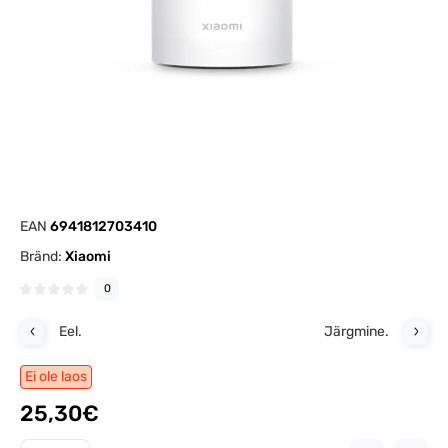
EAN
6941812703410
Bränd:
Xiaomi
0
Eel.
Järgmine.
Ei ole laos
25,30€