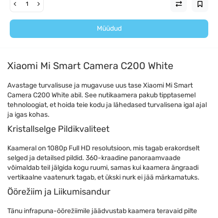
Müüdud
Xiaomi Mi Smart Camera C200 White
Avastage turvalisuse ja mugavuse uus tase Xiaomi Mi Smart
Camera C200 White abil. See nutikaamera pakub tipptasemel
tehnoloogiat, et hoida teie kodu ja lähedased turvalisena igal ajal
ja igas kohas.
Kristallselge Pildikvaliteet
Kaameral on 1080p Full HD resolutsioon, mis tagab erakordselt
selged ja detailsed pildid. 360-kraadine panoraamvaade
võimaldab teil jälgida kogu ruumi, samas kui kaamera ängraadi
vertikaalne vaatenurk tagab, et ükski nurk ei jää märkamatuks.
Öörežiim ja Liikumisandur
Tänu infrapuna-öörežiimile jäädvustab kaamera teravaid pilte