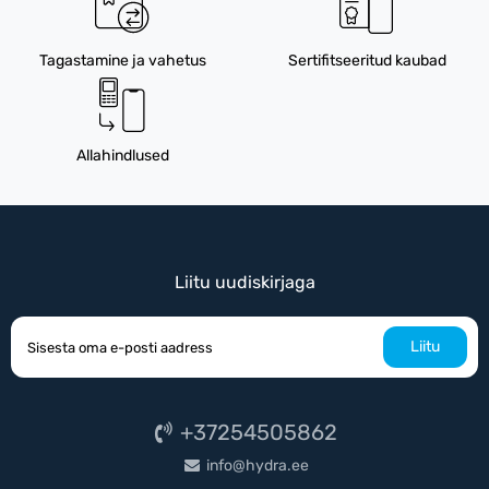
Tagastamine ja vahetus
Sertifitseeritud kaubad
Allahindlused
Liitu uudiskirjaga
Liitu
+37254505862
info@hydra.ee