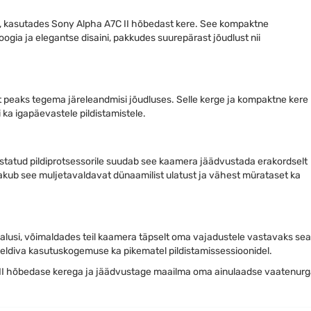
, kasutades Sony Alpha A7C II hõbedast kere. See kompaktne
ia ja elegantse disaini, pakkudes suurepärast jõudlust nii
t peaks tegema järeleandmisi jõudluses. Selle kerge ja kompaktne kere
i ka igapäevastele pildistamistele.
ustatud pildiprotsessorile suudab see kaamera jäädvustada erakordselt
s pakub see muljetavaldavat dünaamilist ulatust ja vähest mürataset ka
alusi, võimaldades teil kaamera täpselt oma vajadustele vastavaks se
eeldiva kasutuskogemuse ka pikematel pildistamissessioonidel.
I hõbedase kerega ja jäädvustage maailma oma ainulaadse vaatenurga