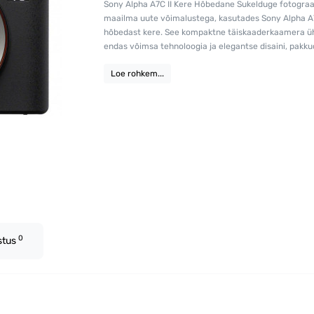
Sony Alpha A7C II Kere Hõbedane Sukelduge fotograa
maailma uute võimalustega, kasutades Sony Alpha A7
hõbedast kere. See kompaktne täiskaaderkaamera 
endas võimsa tehnoloogia ja elegantse disaini, pakkud
Loe rohkem...
0
stus