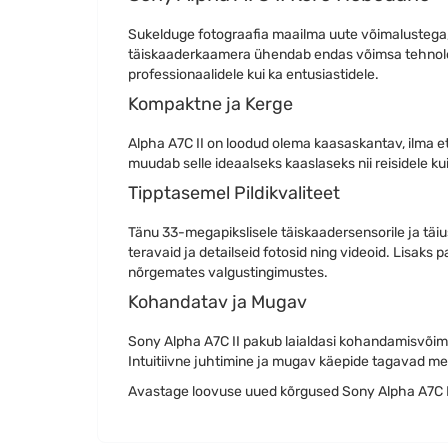
Sukelduge fotograafia maailma uute võimalustega
täiskaaderkaamera ühendab endas võimsa tehnoloog
professionaalidele kui ka entusiastidele.
Kompaktne ja Kerge
Alpha A7C II on loodud olema kaasaskantav, ilma e
muudab selle ideaalseks kaaslaseks nii reisidele ku
Tipptasemel Pildikvaliteet
Tänu 33-megapikslisele täiskaadersensorile ja täi
teravaid ja detailseid fotosid ning videoid. Lisak
nõrgemates valgustingimustes.
Kohandatav ja Mugav
Sony Alpha A7C II pakub laialdasi kohandamisvõim
Intuitiivne juhtimine ja mugav käepide tagavad m
Avastage loovuse uued kõrgused Sony Alpha A7C I