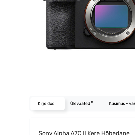
0
Kirjeldus
Ülevaated
Küsimus - va
Sony Alpha A7C II Kere Hõbedane