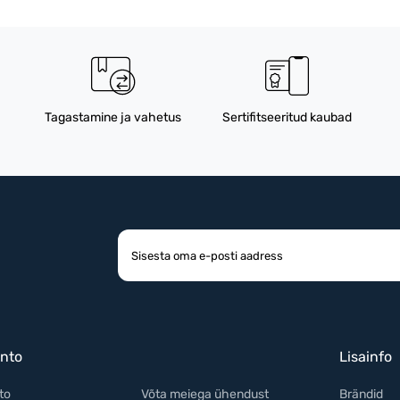
Tagastamine ja vahetus
Sertifitseeritud kaubad
nto
Lisainfo
to
Võta meiega ühendust
Brändid