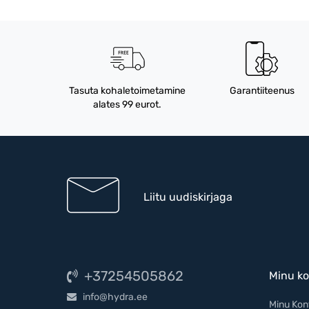
Tasuta kohaletoimetamine
Garantiiteenus
alates 99 eurot.
Liitu uudiskirjaga
+37254505862
Minu ko
info@hydra.ee
Minu Kon