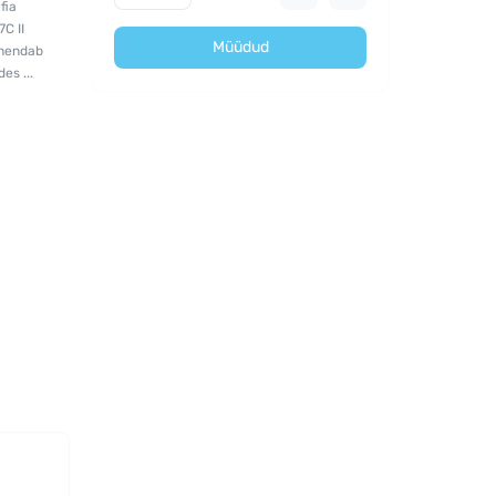
fia
C II
Müüdud
ühendab
es ...