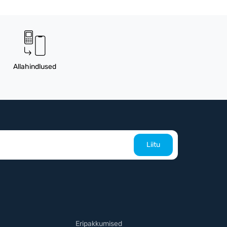
Allahindlused
Liitu
Eripakkumised