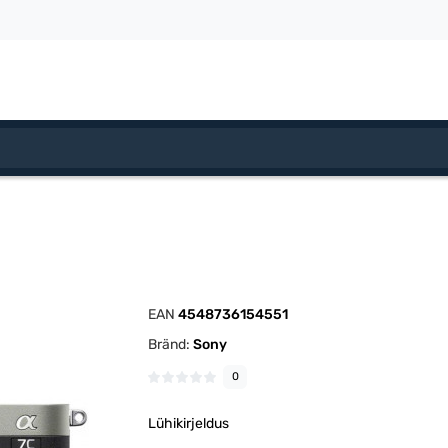
EAN
4548736154551
Bränd:
Sony
0
Lühikirjeldus