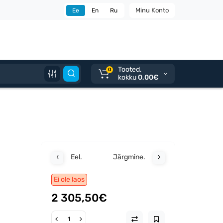
Minu Konto
Ee
En
Ru
Tooted,
0
kokku
0,00€
Eel.
Järgmine.
Ei ole laos
2 305,50€