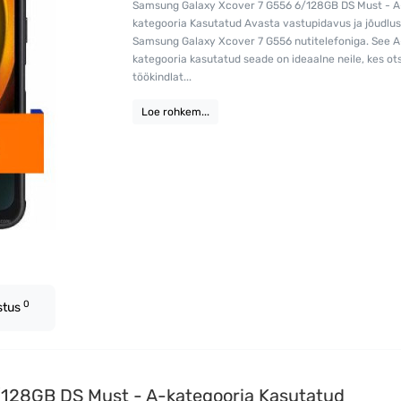
Samsung Galaxy Xcover 7 G556 6/128GB DS Must - A
kategooria Kasutatud Avasta vastupidavus ja jõudlu
Samsung Galaxy Xcover 7 G556 nutitelefoniga. See A
kategooria kasutatud seade on ideaalne neile, kes ot
töökindlat...
Loe rohkem...
0
stus
128GB DS Must - A-kategooria Kasutatud