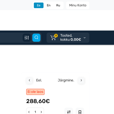
Minu Konto
Ee
En
Ru
Tooted,
0
kokku
0,00€
Eel.
Järgmine.
Ei ole laos
288,60€