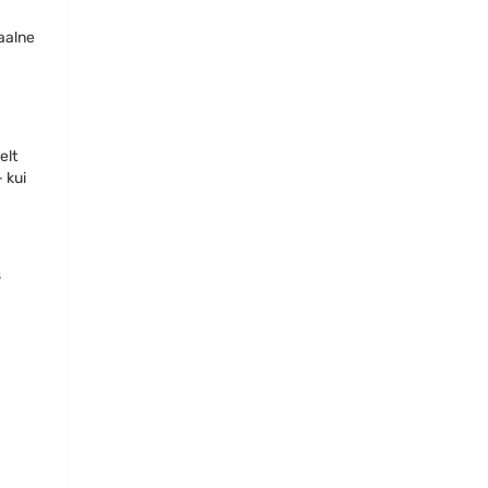
aalne
elt
 kui
s