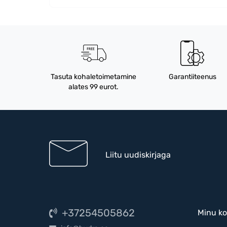
Tasuta kohaletoimetamine
Garantiiteenus
alates 99 eurot.
Liitu uudiskirjaga
+37254505862
Minu ko