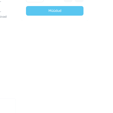
-
s
Müüdud
-
sivad