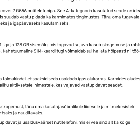
over 7 G556 nutitelefoniga. See A-kategooria kasutatud seade on ide
, mis suudab vastu pidada ka karmimates tingimustes. Tänu oma tugevale
steks ja igapäevaseks kasutamiseks.
iga ja 128 GB sisemälu, mis tagavad sujuva kasutuskogemuse ja rohk
e. Kahetuumaline SIM-kaardi tugi võimaldab sul hallata hõlpsasti nii töö-
ja tolmukindel, et saaksid seda usaldada igas olukorras. Karmides olude
aliku aktiivsetele inimestele, kes vajavad vastupidavat seadet.
skogemust, tänu oma kasutajasõbralikule liidesele ja mitmekesistele
htsaks ja nauditavaks.
idavat ja usaldusväärset nutitelefoni, mis ei vea sind alt ka kõige