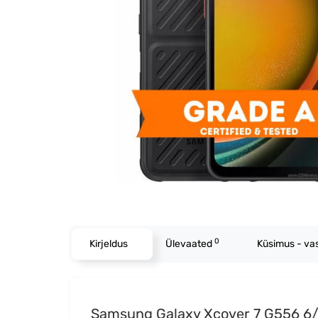
0
Kirjeldus
Ülevaated
Küsimus - va
Samsung Galaxy Xcover 7 G556 6/