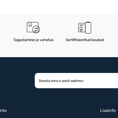
Tagastamine ja vahetus
Sertifitseeritud kaubad
nto
Lisainfo