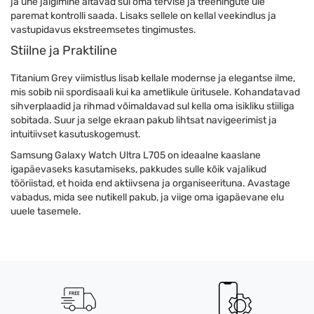
ja une jälgimine aitavad sul oma tervise ja treeningute üle
paremat kontrolli saada. Lisaks sellele on kellal veekindlus ja
vastupidavus ekstreemsetes tingimustes.
Stiilne ja Praktiline
Titanium Grey viimistlus lisab kellale modernse ja elegantse ilme,
mis sobib nii spordisaali kui ka ametlikule üritusele. Kohandatavad
sihverplaadid ja rihmad võimaldavad sul kella oma isikliku stiiliga
sobitada. Suur ja selge ekraan pakub lihtsat navigeerimist ja
intuitiivset kasutuskogemust.
Samsung Galaxy Watch Ultra L705 on ideaalne kaaslane
igapäevaseks kasutamiseks, pakkudes sulle kõik vajalikud
tööriistad, et hoida end aktiivsena ja organiseerituna. Avastage
vabadus, mida see nutikell pakub, ja viige oma igapäevane elu
uuele tasemele.