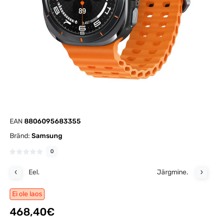
EAN
8806095683355
Bränd:
Samsung
0
Eel.
Järgmine.
Ei ole laos
468,40€