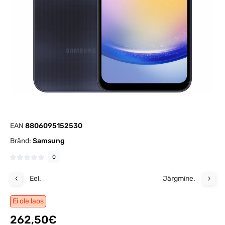
EAN
8806095152530
Bränd:
Samsung
0
Eel.
Järgmine.
Ei ole laos
262,50€