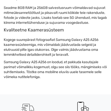
Seadme 8GB RAM ja 256GB salvestusruum võimaldavad sujuvat
mitmeülesannetöötlust ja piisavalt ruumi kõikide teie rakenduste,
fotode ja videote jaoks. Lisaks toetab see 5G ühendust, mis tagab
kiirema internetiühenduse ja sujuvama voogedastuse.
Kvaliteetne Kaamerasüsteem
Kogege suurepärast fotograafiat Samsung Galaxy A25 A256
kaamerasüsteemiga, mis võimaldab jäädvustada selgeid ja
elutruusid pilte igas olukorras. Olge valmis jäädvustama oma
lemmikhetked detailiderohkelt ja teravalt.
Samsung Galaxy A25 A256 on loodud, et pakkuda kasutajale
parimat võimalikku kogemust, olgu see siis tööks, mängimiseks või
suhtlemiseks. Tõstke oma mobiilne eluviis uuele tasemele selle
võimeka nutitelefoniga.