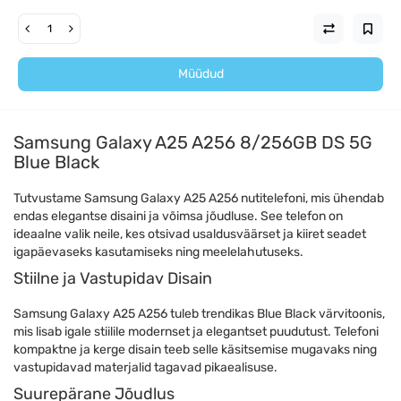
Müüdud
Samsung Galaxy A25 A256 8/256GB DS 5G
Blue Black
Tutvustame Samsung Galaxy A25 A256 nutitelefoni, mis ühendab
endas elegantse disaini ja võimsa jõudluse. See telefon on
ideaalne valik neile, kes otsivad usaldusväärset ja kiiret seadet
igapäevaseks kasutamiseks ning meelelahutuseks.
Stiilne ja Vastupidav Disain
Samsung Galaxy A25 A256 tuleb trendikas Blue Black värvitoonis,
mis lisab igale stiilile modernset ja elegantset puudutust. Telefoni
kompaktne ja kerge disain teeb selle käsitsemise mugavaks ning
vastupidavad materjalid tagavad pikaealisuse.
Suurepärane Jõudlus