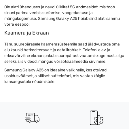
Ole alati ühenduses ja naudi ülikiiret 5G andmesidet, mis toob
sinuni parima veebis surfamise, voogedastuse ja
mängukogemuse. Samsung Galaxy A25 hoiab sind alati sammu
võrra eespool.
Kaamera ja Ekraan
Tänu suurepärasele kaamerasüsteemile saad jäädvustada oma
elu kaunid hetked teravalt ja detailirohkelt. Telefoni elav ja
erksavärviline ekraan pakub suurepärast vaatamiskogemust, olgu
selleks siis videod, mängud või sotsiaalmeedia sirvimine.
Samsung Galaxy A25 on ideaalne valik neile, kes otsivad
usaldusväärset ja stiilset nutitelefoni, mis vastab kõigile
kaasaegsetele nõudmistele.