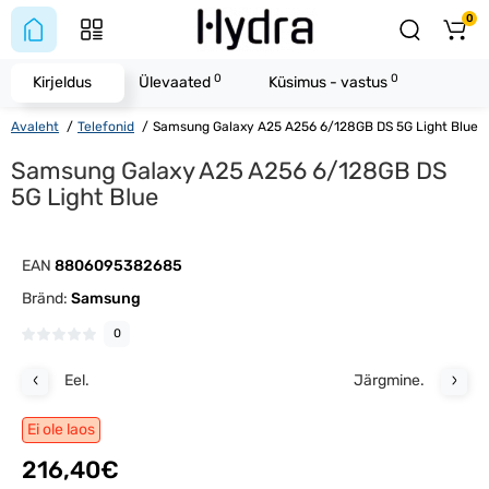
0
0
0
Kirjeldus
Ülevaated
Küsimus - vastus
Avaleht
Telefonid
Samsung Galaxy A25 A256 6/128GB DS 5G Light Blue
Samsung Galaxy A25 A256 6/128GB DS
5G Light Blue
EAN
8806095382685
Bränd:
Samsung
0
Eel.
Järgmine.
Ei ole laos
216,40€