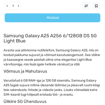
Müüdud
Samsung Galaxy A25 A256 6/128GB DS 5G
Light Blue
Avasta uue põlvkonna nutitelefoni, Samsung Galaxy A25, mis on
loodud pakkuma sujuvat ja võimsat kasutuskogemust. See stiilne
ja kaasaegne seade paistab silma oma elegantse Light Blue
värvitooniga, mis lisab igale hetkele värskust ja stiili.
Võimsus ja Mahutavus
Varustatud 6 GB RAM-iga ja 128 GB sisemälu, Samsung Galaxy
A25 tagab sujuva mitme ülesande täitmise ja piisavalt ruumi kõigi
teie rakenduste, fotode ja videote jaoks. Lisaks võimaldab kahe
SIM-kaardi tugi hõlpsalt eristada töö- ja eraelu.
Ülikiire 5G Ühenduvus