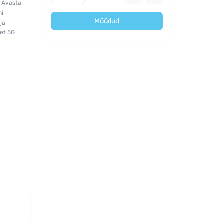
 Avasta
ni
Müüdud
ja
ret 5G