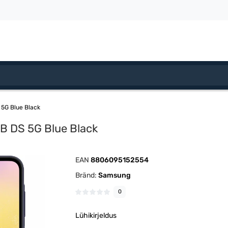
5G Blue Black
 DS 5G Blue Black
EAN
8806095152554
Bränd:
Samsung
0
Lühikirjeldus