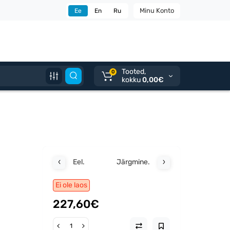
Minu Konto
Ee
En
Ru
Tooted,
0
kokku
0,00€
Eel.
Järgmine.
Ei ole laos
227,60€