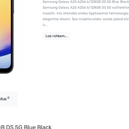
Samsung Galaxy A25 A256 6/128GB DS 5G Blue Black
Samsung Galaxy A25 A256 6/128GB DS 5G nutitelefo
maailm, mis ühendab endas tipptasemel tehnoloogia 
elegantse disaini. See muljetavaldav seade pakub kii
ü...
Loe rohkem...
0
stus
B DS 5G Blue Black