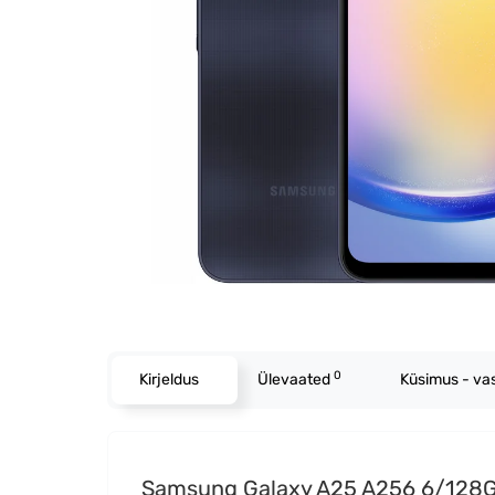
0
Kirjeldus
Ülevaated
Küsimus - va
Samsung Galaxy A25 A256 6/128G