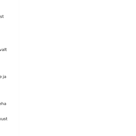
st
valt
e ja
teha
kust