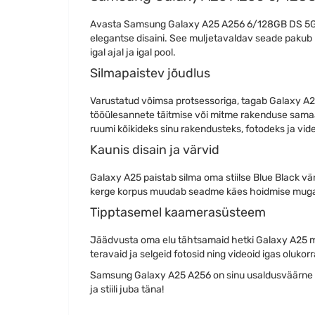
Avasta Samsung Galaxy A25 A256 6/128GB DS 5G n
elegantse disaini. See muljetavaldav seade pakub 
igal ajal ja igal pool.
Silmapaistev jõudlus
Varustatud võimsa protsessoriga, tagab Galaxy A2
tööülesannete täitmise või mitme rakenduse sama
ruumi kõikideks sinu rakendusteks, fotodeks ja vid
Kaunis disain ja värvid
Galaxy A25 paistab silma oma stiilse Blue Black vä
kerge korpus muudab seadme käes hoidmise mugav
Tipptasemel kaamerasüsteem
Jäädvusta oma elu tähtsamaid hetki Galaxy A25 
teravaid ja selgeid fotosid ning videoid igas olukor
Samsung Galaxy A25 A256 on sinu usaldusväärne ka
ja stiili juba täna!