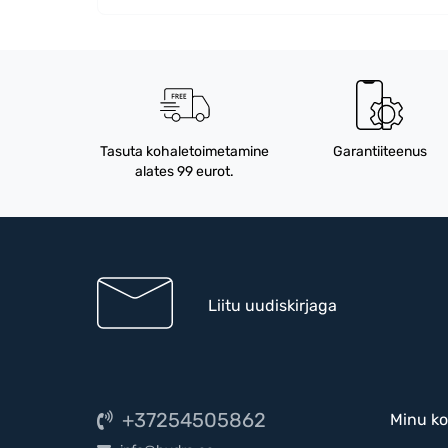
Tasuta kohaletoimetamine
Garantiiteenus
alates 99 eurot.
Liitu uudiskirjaga
+37254505862
Minu ko