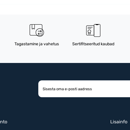
Tagastamine ja vahetus
Sertifitseeritud kaubad
nto
Lisainfo