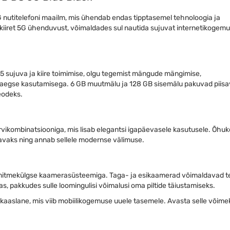
utitelefoni maailm, mis ühendab endas tipptasemel tehnoloogia ja
kiiret 5G ühenduvust, võimaldades sul nautida sujuvat internetikogemu
5 sujuva ja kiire toimimise, olgu tegemist mängude mängimise,
aegse kasutamisega. 6 GB muutmälu ja 128 GB sisemälu pakuvad piisa
eodeks.
rvikombinatsiooniga, mis lisab elegantsi igapäevasele kasutusele. Õhuk
aks ning annab sellele modernse välimuse.
mitmekülgse kaamerasüsteemiga. Taga- ja esikaamerad võimaldavad 
ras, pakkudes sulle loomingulisi võimalusi oma piltide täiustamiseks.
aslane, mis viib mobiilikogemuse uuele tasemele. Avasta selle võime