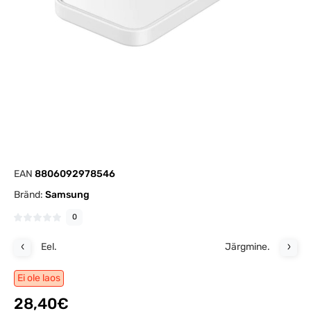
EAN
8806092978546
Bränd:
Samsung
0
Eel.
Järgmine.
Ei ole laos
28,40€