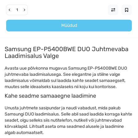
Müüdud
Samsung EP-P5400BWE DUO Juhtmevaba
Laadimisalus Valge
Avasta uue põlvkonna mugavus Samsung EP-P5400BWE DUO
juhtmevaba laadimisalusega. See elegantne ja stiilne valge
laadimisalus võimaldab sul laadida kahte seadet samaaegselt,
muutes selle ideaalseks kaaslaseks nii koju kui kontorisse.
Kahe seadme samaaegne laadimine
Unusta juhtmete sasipundar ja naudi vabadust, mida pakub
Samsungi DUO laadimisalus. Selle abil saad laadida korraga kahte
seadet, olgu selleks siis nutitelefon, nutikell või juhtmevabad
kõrvaklapid. Lihtsalt aseta oma seadmed alusele ja laadimine
algab automaatselt.