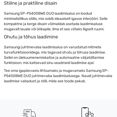
Stiilne ja praktiline disain
Samsung EP-P5400BWE DUO laadimisalus on loodud
minimalistlikus stiilis, mis sobib ideaalselt igasse interjööri. Selle
kompaktne ja kerge disain võimaldab asetada laadimisaluse
mugavalt lauale või öökapile, ilma et see võtaks liigselt ruumi.
Ohutu ja tõhus laadimine
Samsungi juhtmevaba laadimisalus on varustatud mitmete
turvafunktsioonidega, mis tagavad ohutu ja tõhusa laadimise.
Sellel on ülekuumenemiskaitse ja automaatne väljalülitamise
funktsioon, mis kaitsevad sinu seadmeid laadimise ajal.
Tee oma igapäevaelu lihtsamaks ja mugavamaks Samsung EP-
P5400BWE DUO juhtmevaba laadimisalusega. Naudi juhtmevaba
laadimise vabadust ja stiili, mida see toode pakub.