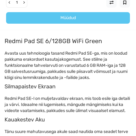
Müüdud
Redmi Pad SE 6/128GB WiFi Green
Avasta uus tehnoloogia tasand Redmi Pad SE-ga, mis on loodud
pakkuma erakordset kasutajakogemust. See stiilne ja
funktsionaalne tahvelarvuti on varustatud 6 GB RAM-iga ja 128
GB salvestusruumiga, pakkudes sulle piisavalt võimsust ja ruumi
kõigi sinu lemmikrakenduste ja -failide jaoks.
Silmapaistev Ekraan
Redmi Pad SE-l on muljetavaldav ekraan, mis toob esile iga detaili
ja värvi. Ideaalne nii lugemiseks, mängude mängimiseks kui ka
videote vaatamiseks, pakkudes sulle ülimat visuaalset elamust.
Kauakestev Aku
Tänu suure mahutavusega akule saad nautida oma seadet terve