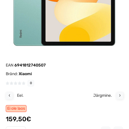
EAN
6941812740507
Bränd:
Xiaomi
0
Eel.
Järgmine.
Ei ole laos
159,50€