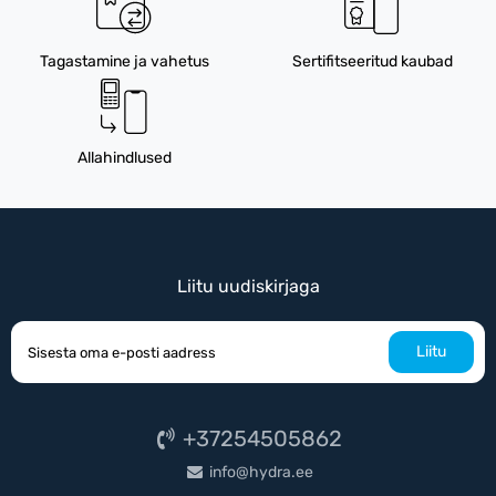
Tagastamine ja vahetus
Sertifitseeritud kaubad
Allahindlused
Liitu uudiskirjaga
Liitu
+37254505862
info@hydra.ee