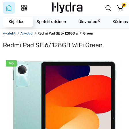
0
0
Kirjeldus
Spetsifikatsioon
Ülevaated
Küsimus 
Avaleht
Arvutid
Redmi Pad SE 6/128GB WiFi Green
Redmi Pad SE 6/128GB WiFi Green
Top