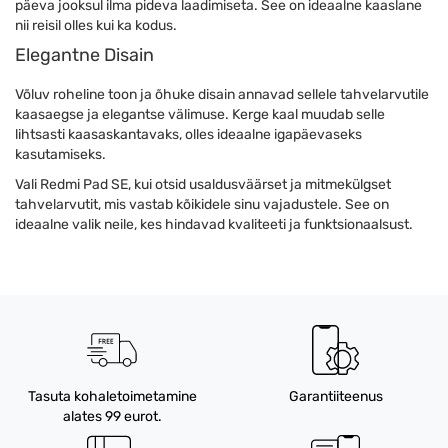
päeva jooksul ilma pideva laadimiseta. See on ideaalne kaaslane
nii reisil olles kui ka kodus.
Elegantne Disain
Võluv roheline toon ja õhuke disain annavad sellele tahvelarvutile
kaasaegse ja elegantse välimuse. Kerge kaal muudab selle
lihtsasti kaasaskantavaks, olles ideaalne igapäevaseks
kasutamiseks.
Vali Redmi Pad SE, kui otsid usaldusväärset ja mitmekülgset
tahvelarvutit, mis vastab kõikidele sinu vajadustele. See on
ideaalne valik neile, kes hindavad kvaliteeti ja funktsionaalsust.
Tasuta kohaletoimetamine
Garantiiteenus
alates 99 eurot.