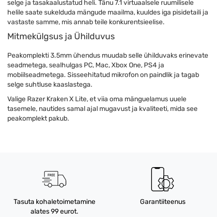
selge ja tasakaalustatud heli. Tänu 7.1 virtuaalsele ruumilisele
helile saate sukelduda mängude maailma, kuuldes iga pisidetaili ja
vastaste samme, mis annab teile konkurentsieelise.
Mitmekülgsus ja Ühilduvus
Peakomplekti 3.5mm ühendus muudab selle ühilduvaks erinevate
seadmetega, sealhulgas PC, Mac, Xbox One, PS4 ja
mobiilseadmetega. Sisseehitatud mikrofon on paindlik ja tagab
selge suhtluse kaaslastega.
Valige Razer Kraken X Lite, et viia oma mänguelamus uuele
tasemele, nautides samal ajal mugavust ja kvaliteeti, mida see
peakomplekt pakub.
Tasuta kohaletoimetamine
Garantiiteenus
alates 99 eurot.