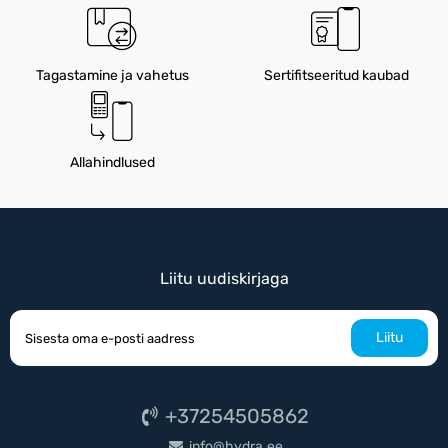
Tagastamine ja vahetus
Sertifitseeritud kaubad
Allahindlused
Liitu uudiskirjaga
Liitu
+37254505862
info@hydra.ee