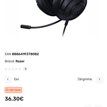
EAN
8886419378082
Bränd:
Razer
0
Eel.
Järgmine.
Ei ole laos
36,30€