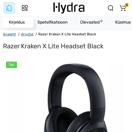
0
0
Kirjeldus
Spetsifikatsioon
Ülevaated
Küsimus 
Avaleht
Arvutid
Razer Kraken X Lite Headset Black
Razer Kraken X Lite Headset Black
Top