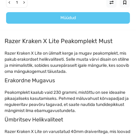
Müüdud
Razer Kraken X Lite Peakomplekt Must
Razer Kraken X Lite on ülimalt kerge ja mugav peakomplekt, mis
pakub erakordset helikvaliteeti. Selle musta värvi disain on stiilne
ja minimalistlik, sobides suurepäraselt igale mängurile, kes soovib
oma mängukogemust täiustada.
Erakordne Mugavus
Peakomplekt kaalub vaid 230 grammi, mistõttu on see ideaalne
pikaajaliseks kasutamiseks. Pehmed mäluvahust kõrvapadjad ja
reguleeritav peavõru tagavad, et saate nautida tundidepikkust
mängimist ilma ebamugavustundeta.
Ümbritsev Helikvaliteet
Razer Kraken X Lite on varustatud 40mm draiveritega, mis loovad