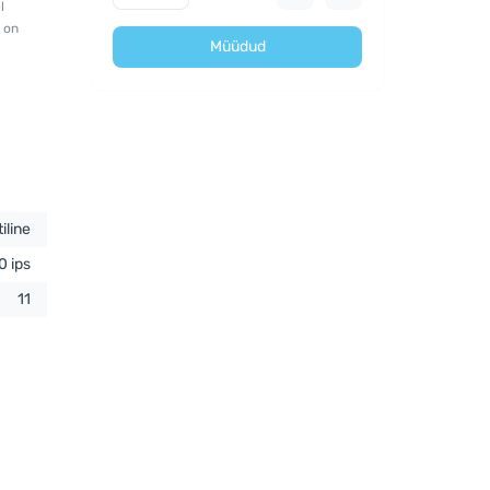
l
 on
Müüdud
iline
0 ips
11