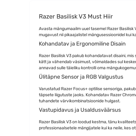
Razer Basilisk V3 Must Hiir
Avasta mängumaailm uuel tasemel Razer Basilisk 
mugavust nii pikaajalistel mängusessioonidel kui 
Kohandatav ja Ergonomiline Disain
Razer Basilisk V3 pakub kohandatavat disaini, mis s
kätt ja vähendab väsimust, võimaldades sul kesken
annavad sulle täieliku kontrolli oma mängukogemus
Ülitäpne Sensor ja RGB Valgustus
Varustatud Razer Focus+ optilise sensoriga, pakub Ba
täpsete liigutuste jaoks. Kohandatav Razer Chroma 
tuhandete värvikombinatsioonide hulgast.
Vastupidavus ja Usaldusväärsus
Razer Basilisk V3 on loodud kestma, tänu kvaliteetse
professionaalsetele mängijatele kui ka neile, kes 