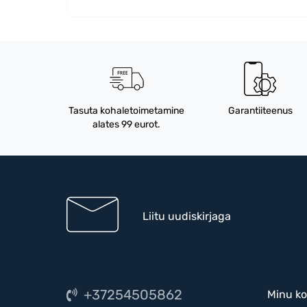
Tasuta kohaletoimetamine
Garantiiteenus
alates 99 eurot.
Liitu uudiskirjaga
+37254505862
Minu ko