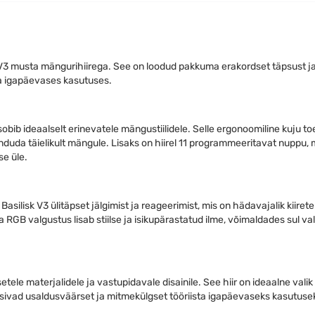
V3 musta mängurihiirega. See on loodud pakkuma erakordset täpsust j
ka igapäevases kasutuses.
obib ideaalselt erinevatele mängustiilidele. Selle ergonoomiline kuju t
duda täielikult mängule. Lisaks on hiirel 11 programmeeritavat nuppu, 
e üle.
silisk V3 ülitäpset jälgimist ja reageerimist, mis on hädavajalik kiirete
RGB valgustus lisab stiilse ja isikupärastatud ilme, võimaldades sul va
tele materjalidele ja vastupidavale disainile. See hiir on ideaalne valik 
otsivad usaldusväärset ja mitmekülgset tööriista igapäevaseks kasutuse