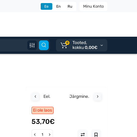
Minu Konto
Ee
En
Ru
Tooted,
0
kokku
0,00€
Eel.
Järgmine.
Ei ole laos
53,70€