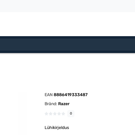
EAN
8886419333487
Bränd:
Razer
0
Lühikirjeldus