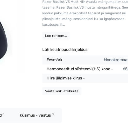
Razer Basilisk V3 Must Hiir Avasta mängumaailm uue
tasemel Razer Basilisk V3 musta mängurihiirega. See
loodud pakkuma erakordset täpsust ja mugavust nii
pikaajalistel mängusessioonidel kui ka igapäevases
kasutuses. K...
Loe rohkem...
Lühike atribuudi kirjeldus
Eesmärk -
Monokromaat
Harmoneeritud süsteemi (HS) kood -
65
Hiire jälgimise kiirus -
Vaata kõiki atribuute
0
0
ed
Küsimus - vastus