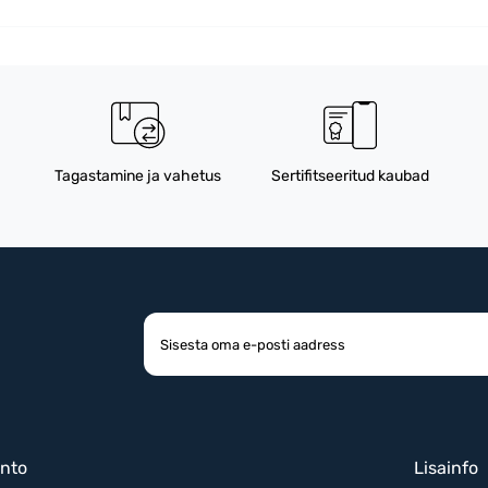
Tagastamine ja vahetus
Sertifitseeritud kaubad
nto
Lisainfo