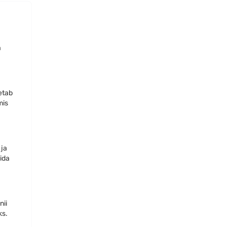
a
oetab
mis
 ja
lida
nii
ks.