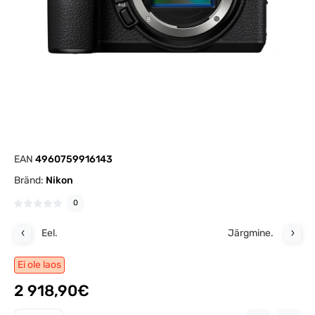
EAN
4960759916143
Bränd:
Nikon
0
Eel.
Järgmine.
Ei ole laos
2 918,90€