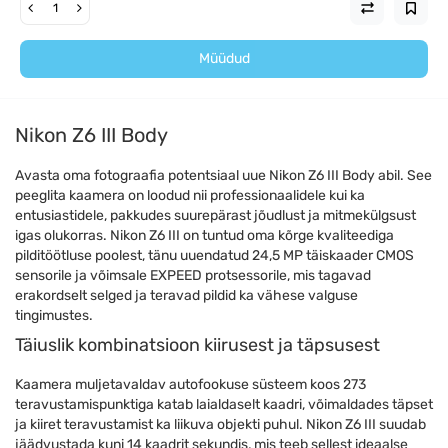
Müüdud
Nikon Z6 III Body
Avasta oma fotograafia potentsiaal uue Nikon Z6 III Body abil. See
peeglita kaamera on loodud nii professionaalidele kui ka
entusiastidele, pakkudes suurepärast jõudlust ja mitmekülgsust
igas olukorras. Nikon Z6 III on tuntud oma kõrge kvaliteediga
pilditöötluse poolest, tänu uuendatud 24,5 MP täiskaader CMOS
sensorile ja võimsale EXPEED protsessorile, mis tagavad
erakordselt selged ja teravad pildid ka vähese valguse
tingimustes.
Täiuslik kombinatsioon kiirusest ja täpsusest
Kaamera muljetavaldav autofookuse süsteem koos 273
teravustamispunktiga katab laialdaselt kaadri, võimaldades täpset
ja kiiret teravustamist ka liikuva objekti puhul. Nikon Z6 III suudab
jäädvustada kuni 14 kaadrit sekundis, mis teeb sellest ideaalse