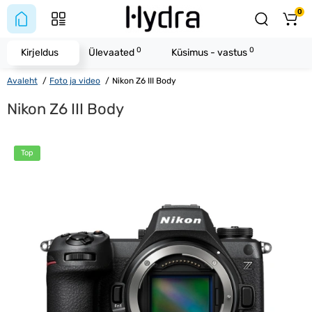
0
0
0
Kirjeldus
Ülevaated
Küsimus - vastus
Avaleht
Foto ja video
Nikon Z6 III Body
Nikon Z6 III Body
Top