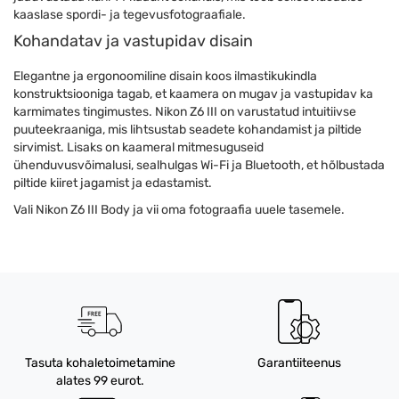
kaaslase spordi- ja tegevusfotograafiale.
Kohandatav ja vastupidav disain
Elegantne ja ergonoomiline disain koos ilmastikukindla
konstruktsiooniga tagab, et kaamera on mugav ja vastupidav ka
karmimates tingimustes. Nikon Z6 III on varustatud intuitiivse
puuteekraaniga, mis lihtsustab seadete kohandamist ja piltide
sirvimist. Lisaks on kaameral mitmesuguseid
ühenduvusvõimalusi, sealhulgas Wi-Fi ja Bluetooth, et hõlbustada
piltide kiiret jagamist ja edastamist.
Vali Nikon Z6 III Body ja vii oma fotograafia uuele tasemele.
Tasuta kohaletoimetamine
Garantiiteenus
alates 99 eurot.