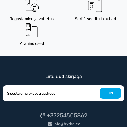
Tagastamine ja vahetus
Sertifitseeritud kaubad
Allahindlused
Liitu uudiskirjaga
Liitu
+37254505862
info@hydra.ee