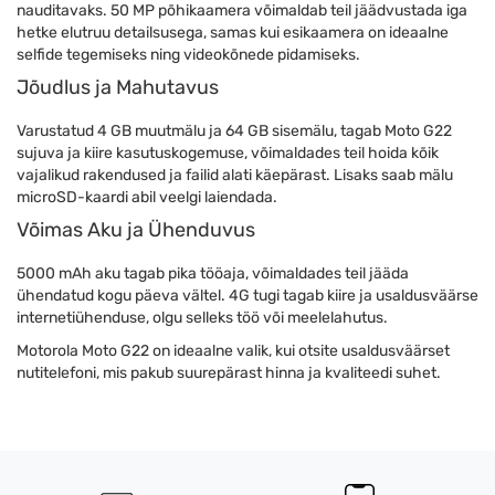
nauditavaks. 50 MP põhikaamera võimaldab teil jäädvustada iga
hetke elutruu detailsusega, samas kui esikaamera on ideaalne
selfide tegemiseks ning videokõnede pidamiseks.
Jõudlus ja Mahutavus
Varustatud 4 GB muutmälu ja 64 GB sisemälu, tagab Moto G22
sujuva ja kiire kasutuskogemuse, võimaldades teil hoida kõik
vajalikud rakendused ja failid alati käepärast. Lisaks saab mälu
microSD-kaardi abil veelgi laiendada.
Võimas Aku ja Ühenduvus
5000 mAh aku tagab pika tööaja, võimaldades teil jääda
ühendatud kogu päeva vältel. 4G tugi tagab kiire ja usaldusväärse
internetiühenduse, olgu selleks töö või meelelahutus.
Motorola Moto G22 on ideaalne valik, kui otsite usaldusväärset
nutitelefoni, mis pakub suurepärast hinna ja kvaliteedi suhet.