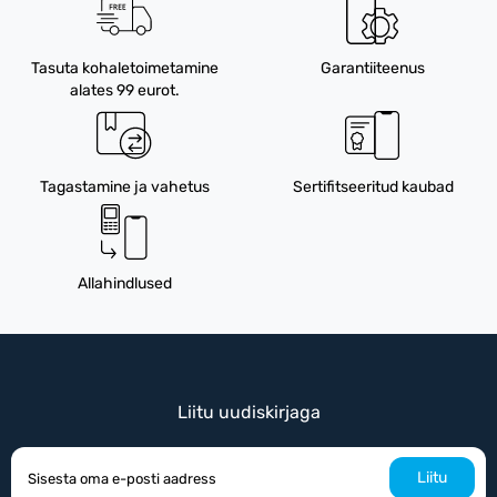
Tasuta kohaletoimetamine
Garantiiteenus
alates 99 eurot.
Tagastamine ja vahetus
Sertifitseeritud kaubad
Allahindlused
Liitu uudiskirjaga
Liitu