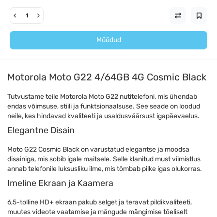
Müüdud
Motorola Moto G22 4/64GB 4G Cosmic Black
Tutvustame teile Motorola Moto G22 nutitelefoni, mis ühendab
endas võimsuse, stiili ja funktsionaalsuse. See seade on loodud
neile, kes hindavad kvaliteeti ja usaldusväärsust igapäevaelus.
Elegantne Disain
Moto G22 Cosmic Black on varustatud elegantse ja moodsa
disainiga, mis sobib igale maitsele. Selle klanitud must viimistlus
annab telefonile luksusliku ilme, mis tõmbab pilke igas olukorras.
Imeline Ekraan ja Kaamera
6,5-tolline HD+ ekraan pakub selget ja teravat pildikvaliteeti,
muutes videote vaatamise ja mängude mängimise tõeliselt