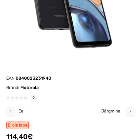
EAN
0840023231940
Bränd:
Motorola
0
Eel.
Järgmine.
Ei ole laos
114,40€