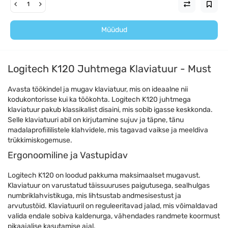
Müüdud
Logitech K120 Juhtmega Klaviatuur - Must
Avasta töökindel ja mugav klaviatuur, mis on ideaalne nii
kodukontorisse kui ka töökohta. Logitech K120 juhtmega
klaviatuur pakub klassikalist disaini, mis sobib igasse keskkonda.
Selle klaviatuuri abil on kirjutamine sujuv ja täpne, tänu
madalaprofiililistele klahvidele, mis tagavad vaikse ja meeldiva
trükkimiskogemuse.
Ergonoomiline ja Vastupidav
Logitech K120 on loodud pakkuma maksimaalset mugavust.
Klaviatuur on varustatud täissuuruses paigutusega, sealhulgas
numbriklahvistikuga, mis lihtsustab andmesisestust ja
arvutustöid. Klaviatuuril on reguleeritavad jalad, mis võimaldavad
valida endale sobiva kaldenurga, vähendades randmete koormust
pikaajalise kasutamise ajal.