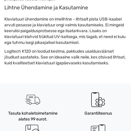
Lihtne Ühendamine ja Kasutamine
Klaviatuuri ühendamine on imelihtne - lihtsalt pista USB-kaabel
arvuti pesasse ja klaviatuur ongi valmis kasutamiseks. Ei mingeid
keerulisi paigaldusprotsesse ega lisatarkvara. Lisaks on
klaviatuuri klahvid trükitud UV-kaitsega, mis tagab, et need ei kulu
ega tuhmu isegi pikaajalisel kasutamisel.
Logitech K120 on loodud kestma, pakkudes usaldusväärset
jõudlust aastateks. See on ideaalne valik neile, kes otsivad lihtsat,
kuid kvaliteetset klaviatuuri igapäevaseks kasutamiseks.
Tasuta kohaletoimetamine
Garantiiteenus
alates 99 eurot.