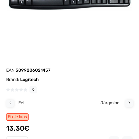
EAN
5099206021457
Bränd:
Logitech
0
Eel.
Järgmine.
Ei ole laos
13,30€