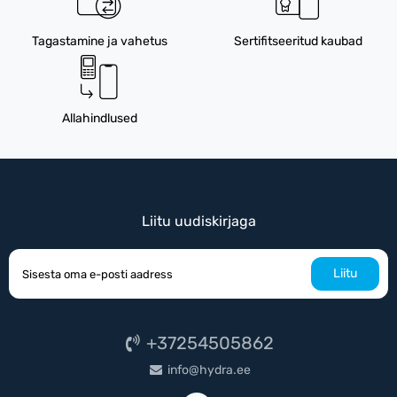
Tagastamine ja vahetus
Sertifitseeritud kaubad
Allahindlused
Liitu uudiskirjaga
Liitu
+37254505862
info@hydra.ee