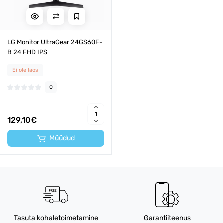
LG Monitor UltraGear 24GS60F-
B 24 FHD IPS
Ei ole laos
0
129,10€
Müüdud
Tasuta kohaletoimetamine
Garantiiteenus