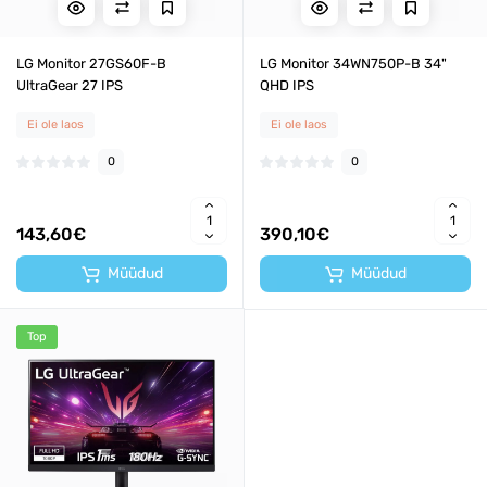
LG Monitor 27GS60F-B
LG Monitor 34WN750P-B 34"
UltraGear 27 IPS
QHD IPS
Ei ole laos
Ei ole laos
0
0
143,60€
390,10€
Müüdud
Müüdud
Top