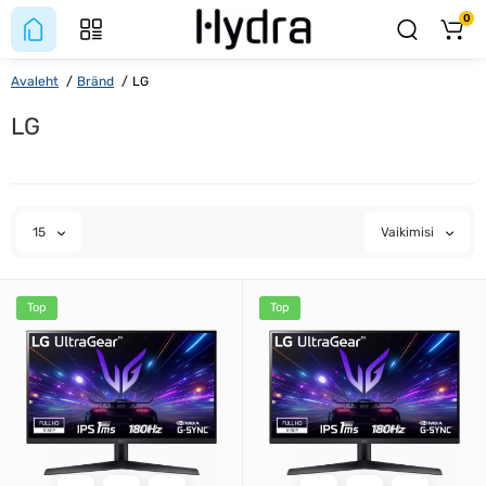
0
Avaleht
Bränd
LG
LG
15
Vaikimisi
Top
Top