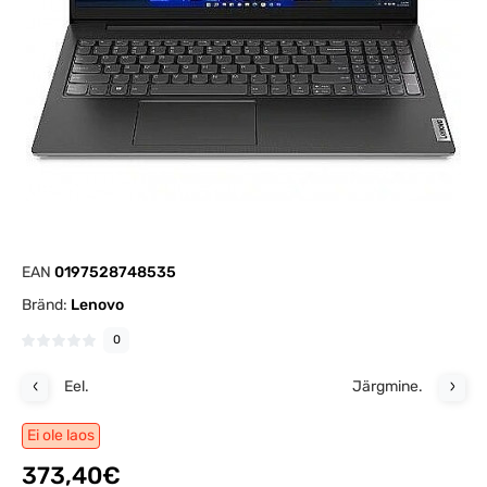
EAN
0197528748535
Bränd:
Lenovo
0
Eel.
Järgmine.
Ei ole laos
373,40€