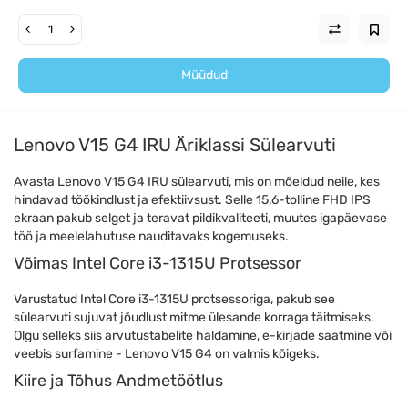
Müüdud
Lenovo V15 G4 IRU Äriklassi Sülearvuti
Avasta Lenovo V15 G4 IRU sülearvuti, mis on mõeldud neile, kes
hindavad töökindlust ja efektiivsust. Selle 15,6-tolline FHD IPS
ekraan pakub selget ja teravat pildikvaliteeti, muutes igapäevase
töö ja meelelahutuse nauditavaks kogemuseks.
Võimas Intel Core i3-1315U Protsessor
Varustatud Intel Core i3-1315U protsessoriga, pakub see
sülearvuti sujuvat jõudlust mitme ülesande korraga täitmiseks.
Olgu selleks siis arvutustabelite haldamine, e-kirjade saatmine või
veebis surfamine - Lenovo V15 G4 on valmis kõigeks.
Kiire ja Tõhus Andmetöötlus