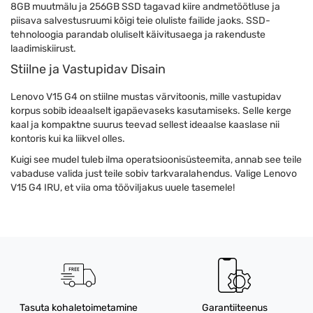
8GB muutmälu ja 256GB SSD tagavad kiire andmetöötluse ja
piisava salvestusruumi kõigi teie oluliste failide jaoks. SSD-
tehnoloogia parandab oluliselt käivitusaega ja rakenduste
laadimiskiirust.
Stiilne ja Vastupidav Disain
Lenovo V15 G4 on stiilne mustas värvitoonis, mille vastupidav
korpus sobib ideaalselt igapäevaseks kasutamiseks. Selle kerge
kaal ja kompaktne suurus teevad sellest ideaalse kaaslase nii
kontoris kui ka liikvel olles.
Kuigi see mudel tuleb ilma operatsioonisüsteemita, annab see teile
vabaduse valida just teile sobiv tarkvaralahendus. Valige Lenovo
V15 G4 IRU, et viia oma tööviljakus uuele tasemele!
Tasuta kohaletoimetamine
Garantiiteenus