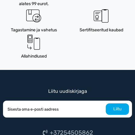
alates 99 eurot.
Tagastamine ja vahetus
Sertifitseeritud kaubad
Allahindlused
Liitu uudiskirjaga
Liitu
+37254505862