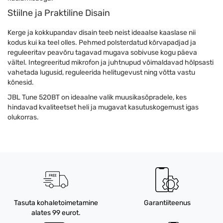
Stiilne ja Praktiline Disain
Kerge ja kokkupandav disain teeb neist ideaalse kaaslase nii
kodus kui ka teel olles. Pehmed polsterdatud kõrvapadjad ja
reguleeritav peavõru tagavad mugava sobivuse kogu päeva
vältel. Integreeritud mikrofon ja juhtnupud võimaldavad hõlpsasti
vahetada lugusid, reguleerida helitugevust ning võtta vastu
kõnesid.
JBL Tune 520BT on ideaalne valik muusikasõpradele, kes
hindavad kvaliteetset heli ja mugavat kasutuskogemust igas
olukorras.
Tasuta kohaletoimetamine
Garantiiteenus
alates 99 eurot.