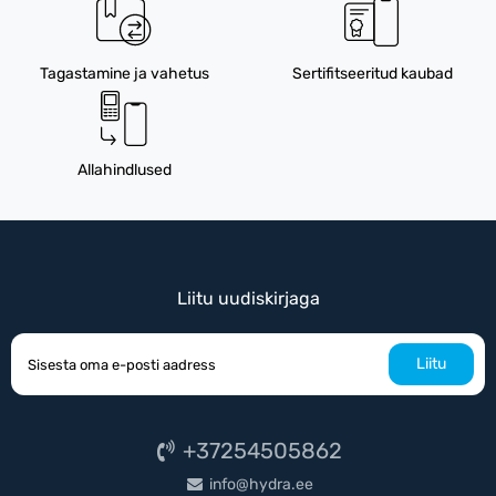
Tagastamine ja vahetus
Sertifitseeritud kaubad
Allahindlused
Liitu uudiskirjaga
Liitu
+37254505862
info@hydra.ee