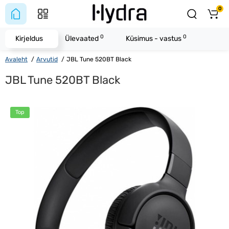
0
0
0
Kirjeldus
Ülevaated
Küsimus - vastus
Avaleht
Arvutid
JBL Tune 520BT Black
JBL Tune 520BT Black
Top