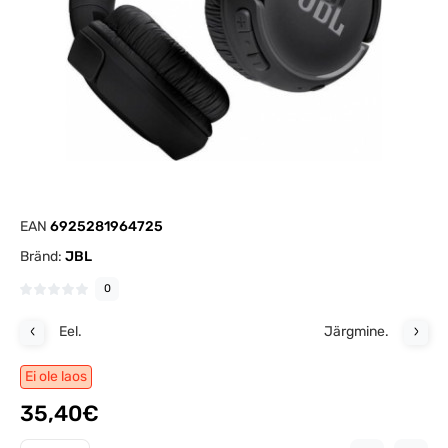
EAN
6925281964725
Bränd:
JBL
0
Eel.
Järgmine.
Ei ole laos
35,40€