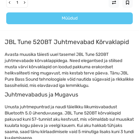
Müüdud
JBL Tune 520BT Juhtmevabad Kõrvaklapid
Avasta muusika täiesti uuel tasemel JBL Tune 520BT
juhtmevabade kõrvaklappidega. Need elegantsed ja stiilsed
musta värvi kõrvaklapid on loodud pakkuma erakordset
helikvaliteeti ning mugavust, mis kestab terve päeva. Tänu JBL
Pure Bass Sound tehnoloogiale võid nautida sügavaid ja rikkalikke
bassihelisid, mis elavdavad iga lemmiklugu.
Juhtmevabadus ja Mugavus
Unusta juhtmepuntrad ja naudi täielikku liikumisvabadust
Bluetooth 5.0 ühenduvusega. JBL Tune 520BT kõrvaklapid
pakuvad kuni 57-tunnist aku kestvust, mis võimaldab sul muusikat
kuulata kogu päeva ja veelgi kauem. Kui aku hakkab tühjaks
saama, saad tänu kiirlaadimisele vaid 5 minutiga lisaks kuni 3 tundi
kuulamisaega.