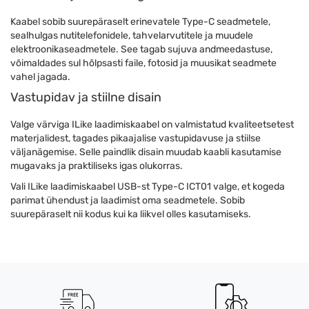
Kaabel sobib suurepäraselt erinevatele Type-C seadmetele,
sealhulgas nutitelefonidele, tahvelarvutitele ja muudele
elektroonikaseadmetele. See tagab sujuva andmeedastuse,
võimaldades sul hõlpsasti faile, fotosid ja muusikat seadmete
vahel jagada.
Vastupidav ja stiilne disain
Valge värviga ILike laadimiskaabel on valmistatud kvaliteetsetest
materjalidest, tagades pikaajalise vastupidavuse ja stiilse
väljanägemise. Selle paindlik disain muudab kaabli kasutamise
mugavaks ja praktiliseks igas olukorras.
Vali ILike laadimiskaabel USB-st Type-C ICT01 valge, et kogeda
parimat ühendust ja laadimist oma seadmetele. Sobib
suurepäraselt nii kodus kui ka liikvel olles kasutamiseks.