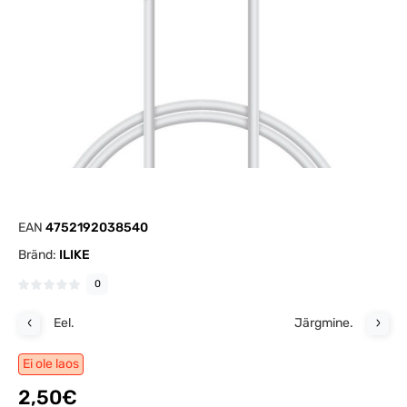
EAN
4752192038540
Bränd:
ILIKE
0
Eel.
Järgmine.
Ei ole laos
2,50€