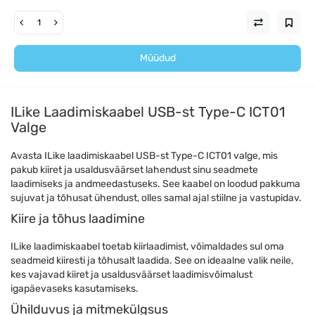
Müüdud
ILike Laadimiskaabel USB-st Type-C ICT01
Valge
Avasta ILike laadimiskaabel USB-st Type-C ICT01 valge, mis
pakub kiiret ja usaldusväärset lahendust sinu seadmete
laadimiseks ja andmeedastuseks. See kaabel on loodud pakkuma
sujuvat ja tõhusat ühendust, olles samal ajal stiilne ja vastupidav.
Kiire ja tõhus laadimine
ILike laadimiskaabel toetab kiirlaadimist, võimaldades sul oma
seadmeid kiiresti ja tõhusalt laadida. See on ideaalne valik neile,
kes vajavad kiiret ja usaldusväärset laadimisvõimalust
igapäevaseks kasutamiseks.
Ühilduvus ja mitmekülgsus