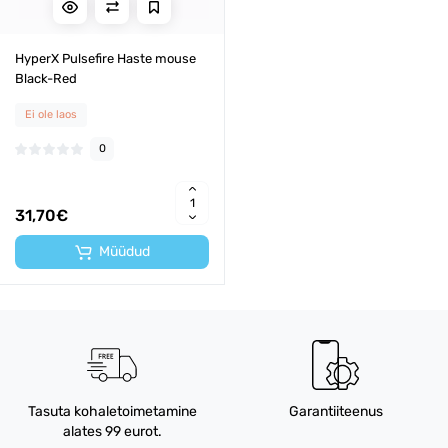
HyperX Pulsefire Haste mouse
Black-Red
Ei ole laos
0
31,70€
Müüdud
Tasuta kohaletoimetamine
Garantiiteenus
alates 99 eurot.