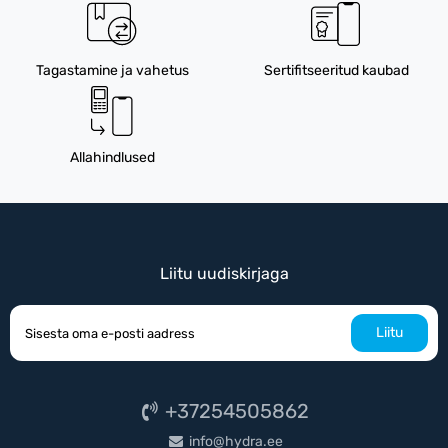
Tagastamine ja vahetus
Sertifitseeritud kaubad
Allahindlused
Liitu uudiskirjaga
Liitu
+37254505862
info@hydra.ee