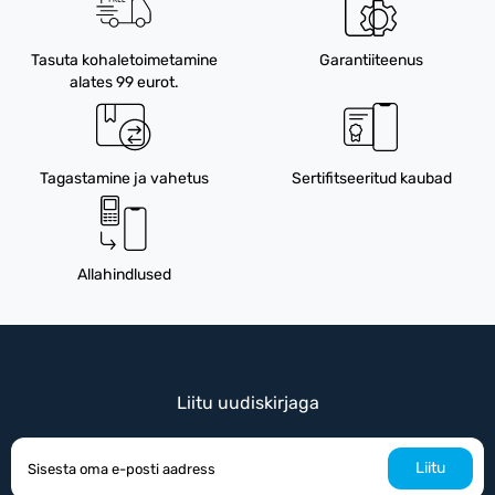
Tasuta kohaletoimetamine
Garantiiteenus
alates 99 eurot.
Tagastamine ja vahetus
Sertifitseeritud kaubad
Allahindlused
Liitu uudiskirjaga
Liitu