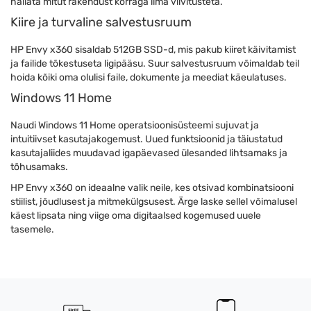
hallata mitut rakendust korraga ilma viivitusteta.
Kiire ja turvaline salvestusruum
HP Envy x360 sisaldab 512GB SSD-d, mis pakub kiiret käivitamist
ja failide tõkestuseta ligipääsu. Suur salvestusruum võimaldab teil
hoida kõiki oma olulisi faile, dokumente ja meediat käeulatuses.
Windows 11 Home
Naudi Windows 11 Home operatsioonisüsteemi sujuvat ja
intuitiivset kasutajakogemust. Uued funktsioonid ja täiustatud
kasutajaliides muudavad igapäevased ülesanded lihtsamaks ja
tõhusamaks.
HP Envy x360 on ideaalne valik neile, kes otsivad kombinatsiooni
stiilist, jõudlusest ja mitmekülgsusest. Ärge laske sellel võimalusel
käest lipsata ning viige oma digitaalsed kogemused uuele
tasemele.