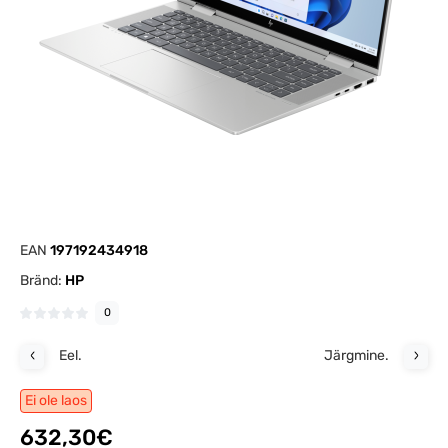
EAN
197192434918
Bränd:
HP
0
Eel.
Järgmine.
Ei ole laos
632,30€