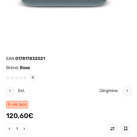
EAN
017817832021
Bränd:
Bose
0
Eel.
Järgmine.
Ei ole laos
120,60€