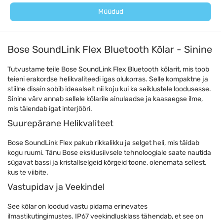
Müüdud
Bose SoundLink Flex Bluetooth Kõlar - Sinine
Tutvustame teile Bose SoundLink Flex Bluetooth kõlarit, mis toob
teieni erakordse helikvaliteedi igas olukorras. Selle kompaktne ja
stiilne disain sobib ideaalselt nii koju kui ka seiklustele loodusesse.
Sinine värv annab sellele kõlarile ainulaadse ja kaasaegse ilme,
mis täiendab igat interjööri.
Suurepärane Helikvaliteet
Bose SoundLink Flex pakub rikkalikku ja selget heli, mis täidab
kogu ruumi. Tänu Bose eksklusiivsele tehnoloogiale saate nautida
sügavat bassi ja kristallselgeid kõrgeid toone, olenemata sellest,
kus te viibite.
Vastupidav ja Veekindel
See kõlar on loodud vastu pidama erinevates
ilmastikutingimustes. IP67 veekindlusklass tähendab, et see on