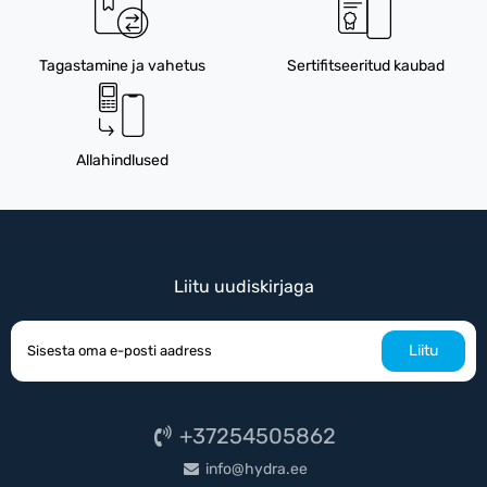
Tagastamine ja vahetus
Sertifitseeritud kaubad
Allahindlused
Liitu uudiskirjaga
Liitu
+37254505862
info@hydra.ee