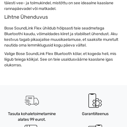
täiesti vee- ja tolmukindel, mistõttu on see ideaalne kaaslane
rannapäevadel või matkadel.
Lihtne Ühenduvus
Bose SoundLink Flex ühildub hõlpsasti teie seadmetega
Bluetoothi kaudu, võimaldades kiiret ja stabiilset ühendust. Aku
kestvus tagab pikaajalise muusikaelamuse, et saaksite muretult
nautida oma lemmiklugusid kogu päeva vältel.
Valige Bose SoundLink Flex Bluetooth kõlar, et kogeda heli, mis
liigub teiega kõikjal. See on teie usaldusväärne kaaslane igas
olukorras.
Tasuta kohaletoimetamine
Garantiiteenus
alates 99 eurot.