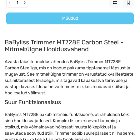
Müüdud
BaByliss Trimmer MT728E Carbon Steel -
Mitmekülgne Hooldusvahend
Avasta täiuslik hoolduslahendus BaByliss Trimmer MT728E
Carbon Steel'iga, mis on loodud pakkuma tipptasemel täpsust ja
mugavust. See mitmekülgne trimmer on varustatud kvaliteetsete
süsinikterasest teradega, mis tagavad kauakestva teravuse ja
vastupidavuse. Ideaalne valik meestele, kes hindavad stiilset ja
hoolitsetud välimust.
Suur Funktsionaalsus
BaByliss MT728E pakub mitmeid funktsioone, et rahuldada kõik
sinu hooldusvajadused. Komplektis on erinevad kammid ja
otsikud, mis võimaldavad hõlpsasti muuta lõikepikkust ja
saavutada soovitud stiili. Trimmer sobib suurepäraselt nii habeme,
vuntside kui ka keha karvade hooldamiseks.