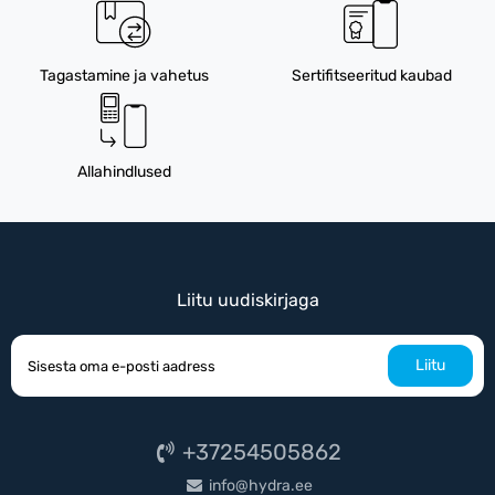
Tagastamine ja vahetus
Sertifitseeritud kaubad
Allahindlused
Liitu uudiskirjaga
Liitu
+37254505862
info@hydra.ee