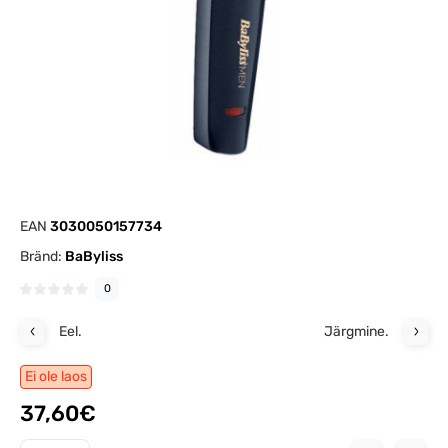
EAN
3030050157734
Bränd:
BaByliss
0
Eel.
Järgmine.
Ei ole laos
37,60€