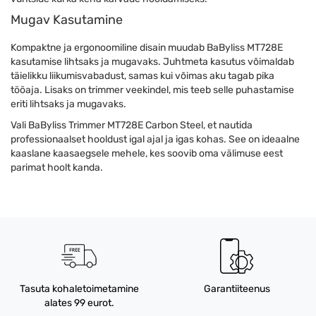
Mugav Kasutamine
Kompaktne ja ergonoomiline disain muudab BaByliss MT728E
kasutamise lihtsaks ja mugavaks. Juhtmeta kasutus võimaldab
täielikku liikumisvabadust, samas kui võimas aku tagab pika
tööaja. Lisaks on trimmer veekindel, mis teeb selle puhastamise
eriti lihtsaks ja mugavaks.
Vali BaByliss Trimmer MT728E Carbon Steel, et nautida
professionaalset hooldust igal ajal ja igas kohas. See on ideaalne
kaaslane kaasaegsele mehele, kes soovib oma välimuse eest
parimat hoolt kanda.
Tasuta kohaletoimetamine
Garantiiteenus
alates 99 eurot.