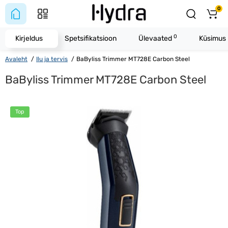
0
0
Kirjeldus
Spetsifikatsioon
Ülevaated
Küsimus 
Avaleht
Ilu ja tervis
BaByliss Trimmer MT728E Carbon Steel
BaByliss Trimmer MT728E Carbon Steel
Top