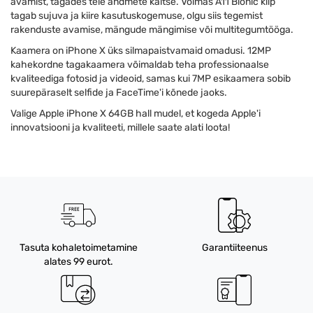
avamist, tagades teie andmete kaitse. Võimas A11 Bionic kiip
tagab sujuva ja kiire kasutuskogemuse, olgu siis tegemist
rakenduste avamise, mängude mängimise või multitegumtööga.
Kaamera on iPhone X üks silmapaistvamaid omadusi. 12MP
kahekordne tagakaamera võimaldab teha professionaalse
kvaliteediga fotosid ja videoid, samas kui 7MP esikaamera sobib
suurepäraselt selfide ja FaceTime'i kõnede jaoks.
Valige Apple iPhone X 64GB hall mudel, et kogeda Apple'i
innovatsiooni ja kvaliteeti, millele saate alati loota!
Tasuta kohaletoimetamine
Garantiiteenus
alates 99 eurot.