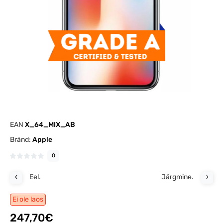
EAN
X_64_MIX_AB
Bränd:
Apple
0
Eel.
Järgmine.
Ei ole laos
247,70€