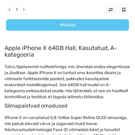
Müüdud
Apple iPhone X 64GB Hall, Kasutatud, A-
kategooria
Tutvu tipptasemel nutitelefoniga, mis ühendab endas elegantsuse
ja jõudluse. Apple iPhone X on tuntud oma ikoonilise disaini ja
võimsate funktsioonide poolest, pakkudes kasutajatele
erakordset mobiilikogemust. See 64GB hall mudel on A-
kategooria eelkasutatud seade, mis tähendab, et see on hoolikalt
kontrollitud ja testitud, et tagada laitmatu töökindlus.
Silmapaistvad omadused
iPhone X on varustatud 5,8-tollise Super Retina OLED ekraaniga,
mis pakub elavaid värve ja sügavaid musti toone.
Näotuvastustehnoloogia Face ID võimaldab kiiret ja turvalist