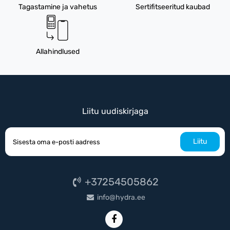
Tagastamine ja vahetus
Sertifitseeritud kaubad
Allahindlused
Liitu uudiskirjaga
Liitu
+37254505862
info@hydra.ee