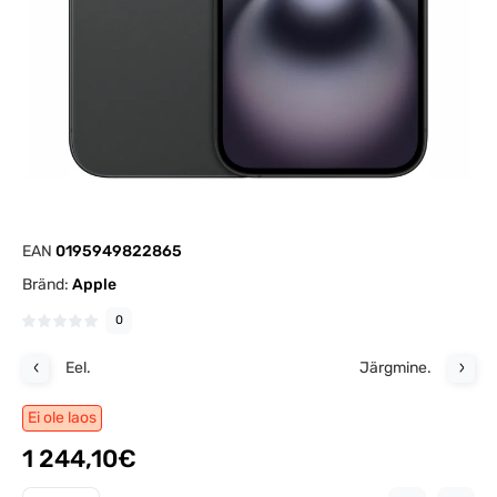
EAN
0195949822865
Bränd:
Apple
0
Eel.
Järgmine.
Ei ole laos
1 244,10€