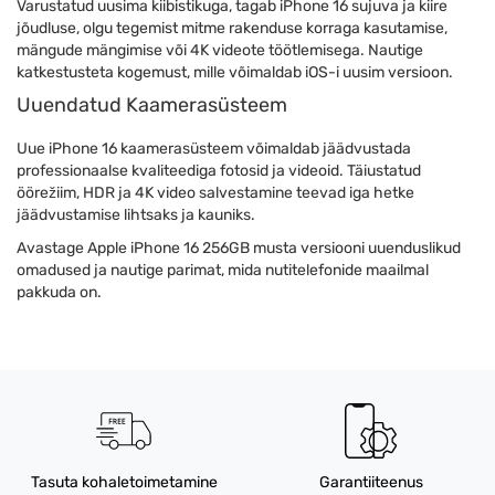
Varustatud uusima kiibistikuga, tagab iPhone 16 sujuva ja kiire
jõudluse, olgu tegemist mitme rakenduse korraga kasutamise,
mängude mängimise või 4K videote töötlemisega. Nautige
katkestusteta kogemust, mille võimaldab iOS-i uusim versioon.
Uuendatud Kaamerasüsteem
Uue iPhone 16 kaamerasüsteem võimaldab jäädvustada
professionaalse kvaliteediga fotosid ja videoid. Täiustatud
öörežiim, HDR ja 4K video salvestamine teevad iga hetke
jäädvustamise lihtsaks ja kauniks.
Avastage Apple iPhone 16 256GB musta versiooni uuenduslikud
omadused ja nautige parimat, mida nutitelefonide maailmal
pakkuda on.
Tasuta kohaletoimetamine
Garantiiteenus