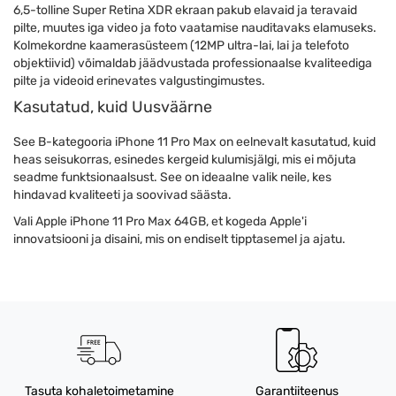
6,5-tolline Super Retina XDR ekraan pakub elavaid ja teravaid
pilte, muutes iga video ja foto vaatamise nauditavaks elamuseks.
Kolmekordne kaamerasüsteem (12MP ultra-lai, lai ja telefoto
objektiivid) võimaldab jäädvustada professionaalse kvaliteediga
pilte ja videoid erinevates valgustingimustes.
Kasutatud, kuid Uusväärne
See B-kategooria iPhone 11 Pro Max on eelnevalt kasutatud, kuid
heas seisukorras, esinedes kergeid kulumisjälgi, mis ei mõjuta
seadme funktsionaalsust. See on ideaalne valik neile, kes
hindavad kvaliteeti ja soovivad säästa.
Vali Apple iPhone 11 Pro Max 64GB, et kogeda Apple'i
innovatsiooni ja disaini, mis on endiselt tipptasemel ja ajatu.
Tasuta kohaletoimetamine
Garantiiteenus