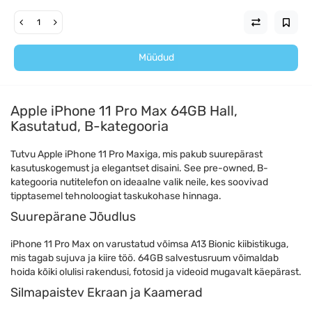
Müüdud
Apple iPhone 11 Pro Max 64GB Hall,
Kasutatud, B-kategooria
Tutvu Apple iPhone 11 Pro Maxiga, mis pakub suurepärast
kasutuskogemust ja elegantset disaini. See pre-owned, B-
kategooria nutitelefon on ideaalne valik neile, kes soovivad
tipptasemel tehnoloogiat taskukohase hinnaga.
Suurepärane Jõudlus
iPhone 11 Pro Max on varustatud võimsa A13 Bionic kiibistikuga,
mis tagab sujuva ja kiire töö. 64GB salvestusruum võimaldab
hoida kõiki olulisi rakendusi, fotosid ja videoid mugavalt käepärast.
Silmapaistev Ekraan ja Kaamerad