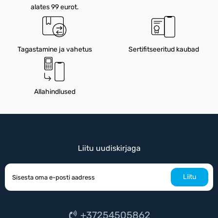
alates 99 eurot.
Tagastamine ja vahetus
Sertifitseeritud kaubad
Allahindlused
Liitu uudiskirjaga
Liitu
+37254505862