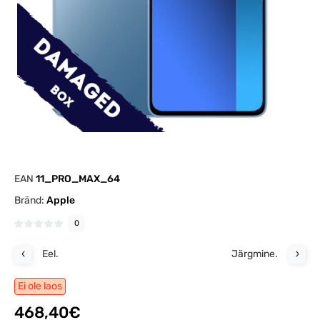
EAN
11_PRO_MAX_64
Bränd:
Apple
0
Eel.
Järgmine.
Ei ole laos
468,40€