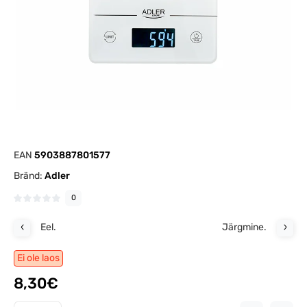
EAN
5903887801577
Bränd:
Adler
0
Eel.
Järgmine.
Ei ole laos
8,30€