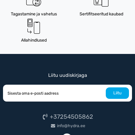
Tagastamine ja vahetus
Sertifitseeritud kaubad
Allahindlused
Liitu uudiskirjaga
Liitu
+37254505862
info@hydra.ee