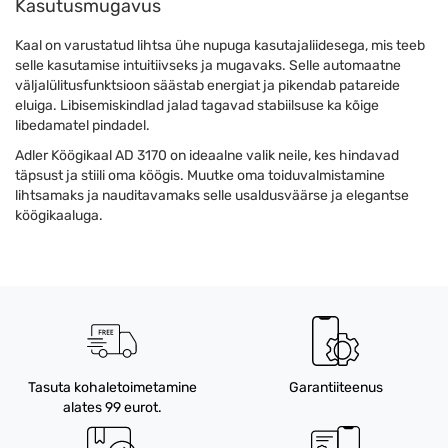
Kasutusmugavus
Kaal on varustatud lihtsa ühe nupuga kasutajaliidesega, mis teeb
selle kasutamise intuitiivseks ja mugavaks. Selle automaatne
väljalülitusfunktsioon säästab energiat ja pikendab patareide
eluiga. Libisemiskindlad jalad tagavad stabiilsuse ka kõige
libedamatel pindadel.
Adler Köögikaal AD 3170 on ideaalne valik neile, kes hindavad
täpsust ja stiili oma köögis. Muutke oma toiduvalmistamine
lihtsamaks ja nauditavamaks selle usaldusväärse ja elegantse
köögikaaluga.
Tasuta kohaletoimetamine
Garantiiteenus
alates 99 eurot.