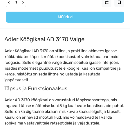
Müüdud
Adler Köögikaal AD 3170 Valge
Adler Köögikaal AD 3170 on stiilne ja praktiline abimees igasse
kööki, aidates täpselt mõõta koostisosi, et valmistada parimaid
roogasid. Selle elegantne valge disain sobitub igasse interjööri,
lisades modernset puudutust teie köögile. Kaal on kompaktne ja
kerge, mistõttu on seda lihtne hoiustada ja kasutada
igapäevaselt.
Täpsus ja Funktsionaalsus
Adler AD 3170 köögikaal on varustatud täppissensoritega, mis
tagavad täpse mõõtmise kuni 5 kg kaaluvate koostisosade puhul.
Sellel on ka digitaalne ekraan, mis kuvab kaalu selgelt ja täpselt.
Kaalul on erinevad mõõtühikud, mis võimaldavad teil valida
sobivaima vastavalt teie retseptidele ja vajadustele.