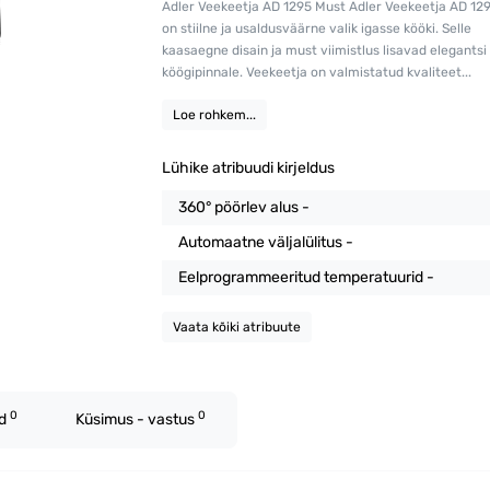
Adler Veekeetja AD 1295 Must Adler Veekeetja AD 12
on stiilne ja usaldusväärne valik igasse kööki. Selle
kaasaegne disain ja must viimistlus lisavad elegantsi 
köögipinnale. Veekeetja on valmistatud kvaliteet...
Loe rohkem...
Lühike atribuudi kirjeldus
360° pöörlev alus -
Automaatne väljalülitus -
Eelprogrammeeritud temperatuurid -
Vaata kõiki atribuute
0
0
ed
Küsimus - vastus