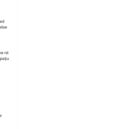
vad
lise
e nii
palju
e