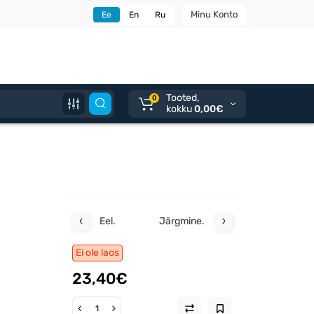
Minu Konto
Ee
En
Ru
Tooted,
0
kokku
0,00€
Eel.
Järgmine.
Ei ole laos
23,40€