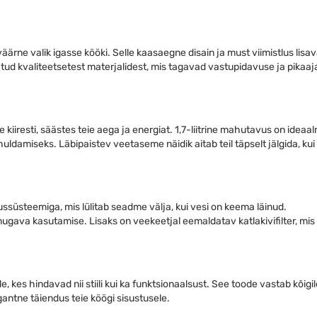
äärne valik igasse kööki. Selle kaasaegne disain ja must viimistlus lisa
atud kvaliteetsetest materjalidest, mis tagavad vastupidavuse ja pikaaja
iresti, säästes teie aega ja energiat. 1,7-liitrine mahutavus on ideaaln
damiseks. Läbipaistev veetaseme näidik aitab teil täpselt jälgida, kui 
ssüsteemiga, mis lülitab seadme välja, kui vesi on keema läinud.
ugava kasutamise. Lisaks on veekeetjal eemaldatav katlakivifilter, mis
, kes hindavad nii stiili kui ka funktsionaalsust. See toode vastab kõigil
gantne täiendus teie köögi sisustusele.