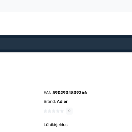
EAN
5902934839266
Bränd:
Adler
0
Lühikirjeldus