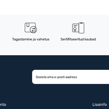
Tagastamine ja vahetus
Sertifitseeritud kaubad
nto
Lisainfo