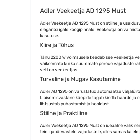
Adler Veekeetja AD 1295 Must
Adler Veekeetja AD 1295 Must on stiilne ja usaldusv
elegantsi igale köögipinnale. Veekeetja on valmist
kasutuse.
Kiire ja Tõhus
Tänu 2200 W võimsusele keedab see veekeetja vee ki
väiksemate kui ka suuremate perede vajaduste rahul
vett on veekeetjas.
Turvaline ja Mugav Kasutamine
Adler AD 1295 on varustatud automaatse väljalülitu
Libisemisvastane käepide tagab kindla haarde ja m
lihtsustab puhastamist ja hooldust.
Stiilne ja Praktiline
Adler Veekeetja AD 1295 Must on ideaalne valik neile
teie igapäevastele vajadustele, olles samas ka ele