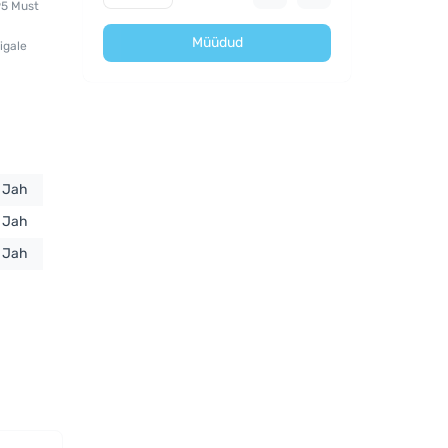
95 Must
Müüdud
igale
Jah
Jah
Jah