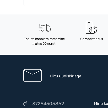
Tasuta kohaletoimetamine
Garantiiteenus
alates 99 eurot.
Liitu uudiskirjaga
+37254505862
Minu ko