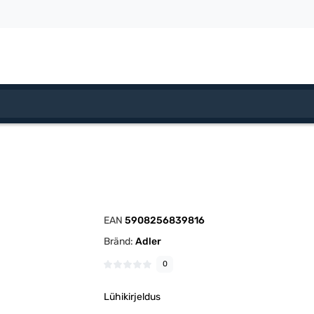
EAN
5908256839816
Bränd:
Adler
0
Lühikirjeldus