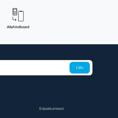
Allahindlused
Liitu
Eripakkumised