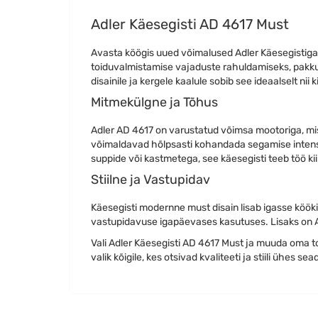
Adler Käesegisti AD 4617 Must
Avasta köögis uued võimalused Adler Käesegistiga 
toiduvalmistamise vajaduste rahuldamiseks, pakk
disainile ja kergele kaalule sobib see ideaalselt n
Mitmekülgne ja Tõhus
Adler AD 4617 on varustatud võimsa mootoriga, mis
võimaldavad hõlpsasti kohandada segamise intensiiv
suppide või kastmetega, see käesegisti teeb töö kiir
Stiilne ja Vastupidav
Käesegisti modernne must disain lisab igasse kööki
vastupidavuse igapäevases kasutuses. Lisaks on Ad
Vali Adler Käesegisti AD 4617 Must ja muuda oma 
valik kõigile, kes otsivad kvaliteeti ja stiili ühes se