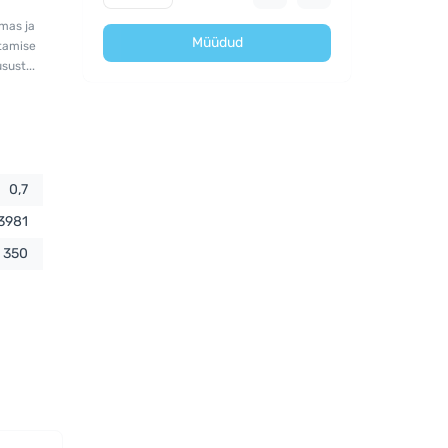
mas ja
Müüdud
stamise
ust...
0,7
3981
350