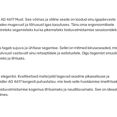
AD 4617 Must. See võimas ja stiilne seade on loodud sinu igapäevaste
udes mugavust ja tõhusust igas kasutuses. Tänu oma ergonoomilisele
ii kiireteks segamisteks kui ka pikemateks toiduvalmistamise sessioonidek
 tagab sujuva ja ühtlase segamise. Sellel on mitmed kiiruseseaded, mi
sust vastavalt sinu retseptidele ja eelistustele. Olgu tegemist smuuti
eks ja lihtsaks.
 elegantsi. Kvaliteetsed materjalid tagavad seadme pikaealisuse ja
ler AD 4617 kergesti puhastatav, mis teeb selle hooldamise imelihtsak
toiduvalmistamise kogemus lihtsamaks ja nauditavamaks. See on ideaa
admes.