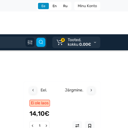
Minu Konto
Ee
En
Ru
Tooted,
0
kokku
0,00€
Eel.
Järgmine.
Ei ole laos
14,10€