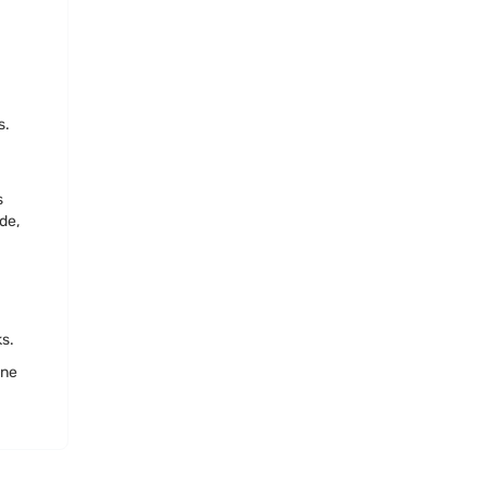
s.
s
de,
s.
lne