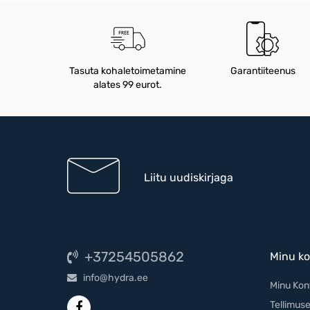
Tasuta kohaletoimetamine
Garantiiteenus
alates 99 eurot.
Liitu uudiskirjaga
+37254505862
Minu ko
info@hydra.ee
Minu Kon
Tellimuse