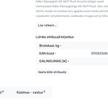
Adler Käesegisti AD 4617 Must Avasta köögis uued
võimalused Adler Käesegistiga AD 4617 Must. See või
stiilne seade on loodud sinu igapäevaste toiduvalmi
vajaduste rahuldamiseks, pakkudes mugavust ja tõhus
Loe rohkem...
Lühike atribuudi kirjeldus
Brutokaal, kg -
EAN kood -
59082568
GALINGUMAS (W) -
Vaata kõiki atribuute
0
0
ed
Küsimus - vastus