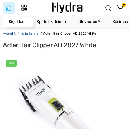
0
0
Kirjeldus
Spetsifikatsioon
Ülevaated
Küsimus 
Avaleht
Ilu ja tervis
Adler Hair Clipper AD 2827 White
Adler Hair Clipper AD 2827 White
Top