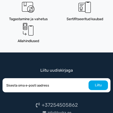
Tagastamine ja vahetus
Sertifitseeritud kaubad
Allahindlused
Liitu uudiskirjaga
Liitu
+37254505862
info@hydra.ee