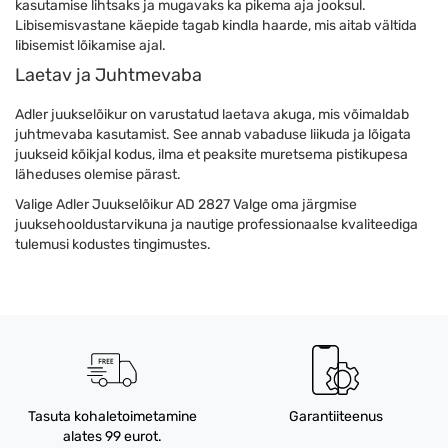
kasutamise lihtsaks ja mugavaks ka pikema aja jooksul.
Libisemisvastane käepide tagab kindla haarde, mis aitab vältida
libisemist lõikamise ajal.
Laetav ja Juhtmevaba
Adler juukselõikur on varustatud laetava akuga, mis võimaldab
juhtmevaba kasutamist. See annab vabaduse liikuda ja lõigata
juukseid kõikjal kodus, ilma et peaksite muretsema pistikupesa
läheduses olemise pärast.
Valige Adler Juukselõikur AD 2827 Valge oma järgmise
juuksehooldustarvikuna ja nautige professionaalse kvaliteediga
tulemusi kodustes tingimustes.
Tasuta kohaletoimetamine
Garantiiteenus
alates 99 eurot.