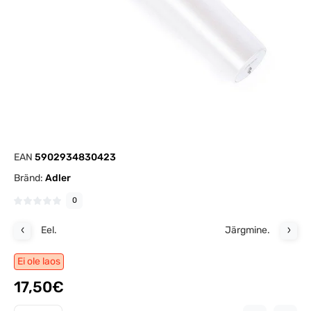
EAN
5902934830423
Bränd:
Adler
0
Eel.
Järgmine.
Ei ole laos
17,50€