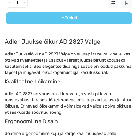
Müüdud
Adler Juukselõikur AD 2827 Valge
Adler Juukselõikur AD 2827 Valge on suurepärane valik neile, kes
otsivad kvaliteetset ja usaldusväärset juukselõikurit koduseks
kasutamiseks. See elegantse disainiga seade on loodud pakkuma
täpset ja mugavat lõikuskogemust igal kasutuskorral.
Kvaliteetne Lõikamine
Adler AD 2827 on varustatud teravate ja vastupidavate
roostevabast terasest lõiketeradega, mis tagavad sujuva ja täpse
lõikuse. Erinevad lõikekammid võimaldavad valida sobiva pikkuse,
et saavutada soovitud soeng.
Ergonoomiline Disain
Seadme ergonoomiline kuju ja kerge kaal muudavad selle