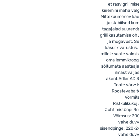
et rasv grillimis
kiiremini maha val
Mittekuumenev käe
ja stabiilsed ku
tagajalad suuren
grilli kasutamise oh
ja mugavust. S
kasulik varustus,
millele saate valmi
oma lemmikroog
sõltumata aastaaja
ilmast välja
akent.Adler AD 
Toote värv: 
Roostevaba t
Vormit
Ristkülikukuju
Juhtimistüüp: Ro
Võimsus: 30
vahelduvv
sisendpinge: 220-2
vahelduvv