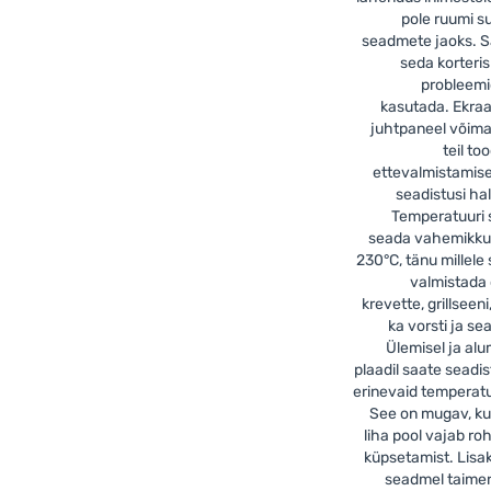
pole ruumi s
seadmete jaoks. 
seda korteris
probleem
kasutada. Ekra
juhtpaneel võim
teil to
ettevalmistamise
seadistusi hal
Temperatuuri
seada vahemikku
230°C, tänu millele
valmistada
krevette, grillseeni
ka vorsti ja sea
Ülemisel ja alu
plaadil saate seadi
erinevaid temperat
See on mugav, ku
liha pool vajab r
küpsetamist. Lisa
seadmel taimer