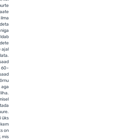
uurte
Saate
 ilma
ideta
aniga
aldab
odete
 ajal
lata.
 saad
 60–
 saad
 õrnu
, aga
liha.
misel
stada
uure.
i üks
ohkem
ks on
, mis