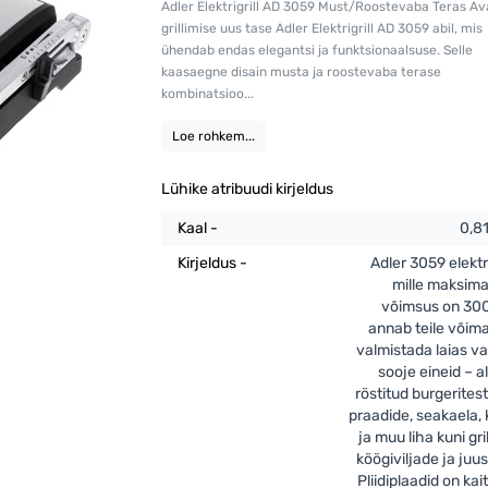
Adler Elektrigrill AD 3059 Must/Roostevaba Teras Av
grillimise uus tase Adler Elektrigrill AD 3059 abil, mis
ühendab endas elegantsi ja funktsionaalsuse. Selle
kaasaegne disain musta ja roostevaba terase
kombinatsioo...
Loe rohkem...
Lühike atribuudi kirjeldus
Kaal -
0,8
Kirjeldus -
Adler 3059 elektri
mille maksim
võimsus on 30
annab teile võim
valmistada laias va
sooje eineid – a
röstitud burgeritest,
praadide, seakaela,
ja muu liha kuni gri
köögiviljade ja juus
Pliidiplaadid on kai