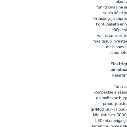
akent
funktsionaalne 
sobib hästi p
õhtusöögi ja sõpr
kohtumiseks eri
tüüpi to
valmistamisel. V
miks tasub investe
meie soovi
seadmete
Elektrigr
omaduse
kasuta
Tänu se
kompaktsele sead
on maitsvad burg
praed, juustu
grillitud juur- ja puu
käeulatuses. 3000
LED-ekraaniga gri
lahendus inimestele