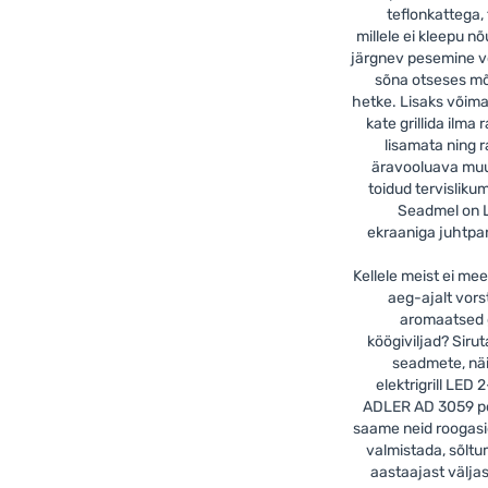
teflonkattega,
millele ei kleepu nõ
järgnev pesemine 
sõna otseses m
hetke. Lisaks võim
kate grillida ilma 
lisamata ning 
äravooluava mu
toidud tervisliku
Seadmel on 
ekraaniga juhtpa
Kellele meist ei mee
aeg-ajalt vorst
aromaatsed g
köögiviljad? Siru
seadmete, nä
elektrigrill LED 
ADLER AD 3059 po
saame neid roogasi
valmistada, sõlt
aastaajast välja