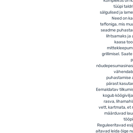
Komplektis on 
tüüpi taldr
sälgulised ja lam
Need on ka
tefloniga, mis m
seadme puhasta
lihtsamaks ja 
kaasa to
mittekleepum
grillimisel. Saate
p
nõudepesumasinas,
vähendab g
puhastamise 
pärast kasuta
Eemaldatav tilkumi
kogub köögivilj
rasva, lihamahl
vett, kartmata, et
määrduvad lau
tööp
Reguleeritavad esi
aitavad leida õige n