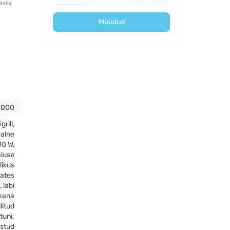
asta
Müüdud
1000
grill,
aalne
00 W,
aluse
likus
lates
 läbi
 kana
llitud
tuni.
tstud