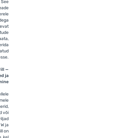
. See
seade
erele
adega
nevat
itude
aata,
erida
tatud
sse.
ill —
d ja
mine
llele
mele
erid,
d või
viljad
 W ja
ll on
, kel