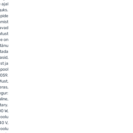
e ajal
guks.
pide
mmist
davad
utust
ee on
 tänu
stada
asid,
st ja
spool
3059.
Must,
eras,
egur:
line,
tary.
00 W,
oolu
40 V,
oolu