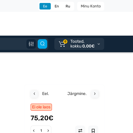
Minu Konto
Ee
En
Ru
Tooted,
0
kokku
0,00€
Eel.
Järgmine.
Ei ole laos
75,20€