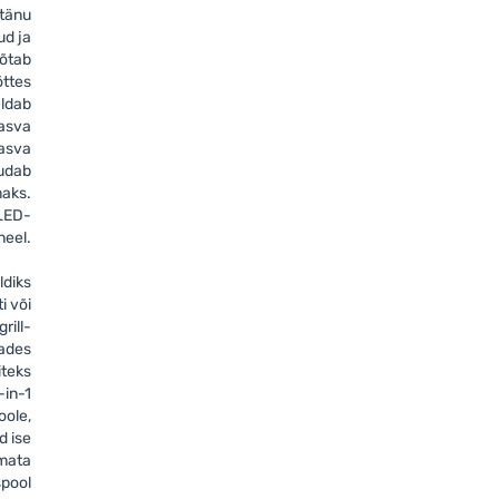
 tänu
ud ja
võtab
õttes
aldab
rasva
rasva
udab
maks.
LED-
neel.
ldiks
i või
rill-
tades
iteks
2-in-1
ole,
d ise
umata
spool