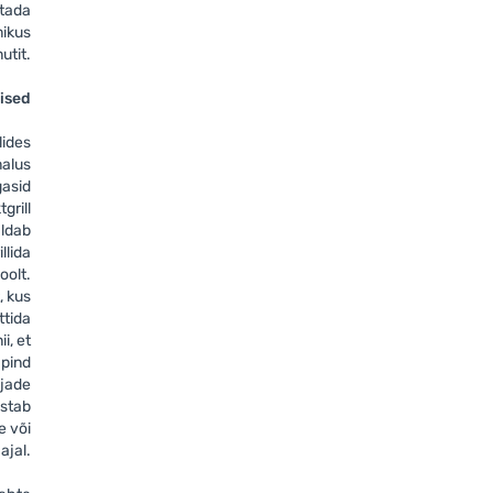
stada
mikus
utit.
lised
lides
malus
gasid
tgrill
ldab
illida
oolt.
, kus
ttida
i, et
 pind
iljade
ästab
e või
ajal.