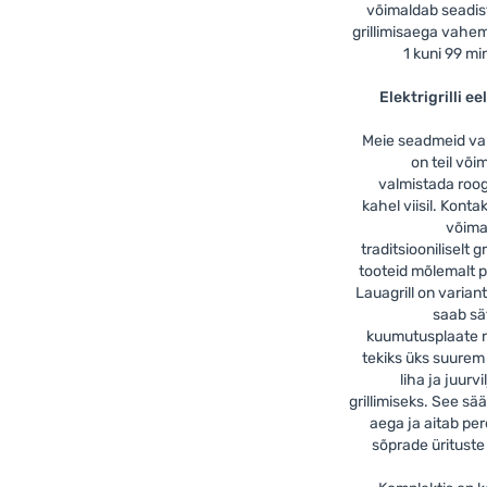
võimaldab seadi
grillimisaega vahe
1 kuni 99 min
Elektrigrilli ee
Meie seadmeid va
on teil või
valmistada roo
kahel viisil. Kontak
võima
traditsiooniliselt gr
tooteid mõlemalt p
Lauagrill on variant
saab sä
kuumutusplaate ni
tekiks üks suurem
liha ja juurv
grillimiseks. See sä
aega ja aitab per
sõprade ürituste 