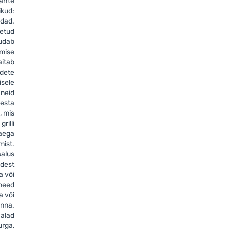
kahte
ikud:
edad.
etud
uudab
mise
aitab
odete
isele
 neid
esta
 mis
rilli
aega
mist.
salus
adest
a või
 need
a või
inna.
jalad
urga,