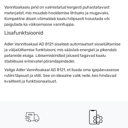
Vannitoakaalu pind on valmistatud kergesti puhastatavast
materjalist, mis muudab hooldamise lihtsaks ja mugavaks.
Kompaktne disain võimaldab kaalu hõlpsasti hoiustada või
paigutada ka väiksemasse vannituppa.
Lisafunktsioonid
Adler Vannitoakaal AD 8121 sisaldab automaatset sisselülitamise
ja väljalülitamise funktsiooni, mis säästab energiat ja pikendab
patareide eluiga. Libisemiskindlad jalused tagavad kaalu
stabiilsuse erinevatel põrandapindadel.
Valige Adler Vannitoakaal AD 8121, et lisada oma igapäevasesse
rutiini täpsust ja stiili. See on ideaalne valik neile, kes hindavad
kvaliteeti ja funktsionaalsust.