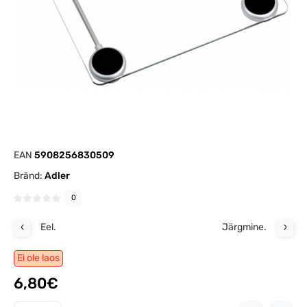
EAN
5908256830509
Bränd:
Adler
0
Eel.
Järgmine.
Ei ole laos
6,80€