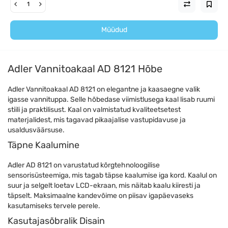
Müüdud
Adler Vannitoakaal AD 8121 Hõbe
Adler Vannitoakaal AD 8121 on elegantne ja kaasaegne valik
igasse vannituppa. Selle hõbedase viimistlusega kaal lisab ruumi
stiili ja praktilisust. Kaal on valmistatud kvaliteetsetest
materjalidest, mis tagavad pikaajalise vastupidavuse ja
usaldusväärsuse.
Täpne Kaalumine
Adler AD 8121 on varustatud kõrgtehnoloogilise
sensorisüsteemiga, mis tagab täpse kaalumise iga kord. Kaalul on
suur ja selgelt loetav LCD-ekraan, mis näitab kaalu kiiresti ja
täpselt. Maksimaalne kandevõime on piisav igapäevaseks
kasutamiseks tervele perele.
Kasutajasõbralik Disain