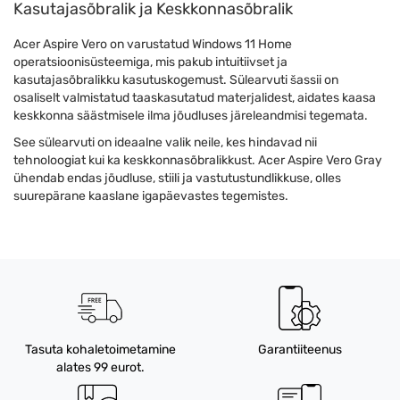
Kasutajasõbralik ja Keskkonnasõbralik
Acer Aspire Vero on varustatud Windows 11 Home
operatsioonisüsteemiga, mis pakub intuitiivset ja
kasutajasõbralikku kasutuskogemust. Sülearvuti šassii on
osaliselt valmistatud taaskasutatud materjalidest, aidates kaasa
keskkonna säästmisele ilma jõudluses järeleandmisi tegemata.
See sülearvuti on ideaalne valik neile, kes hindavad nii
tehnoloogiat kui ka keskkonnasõbralikkust. Acer Aspire Vero Gray
ühendab endas jõudluse, stiili ja vastutustundlikkuse, olles
suurepärane kaaslane igapäevastes tegemistes.
Tasuta kohaletoimetamine
Garantiiteenus
alates 99 eurot.