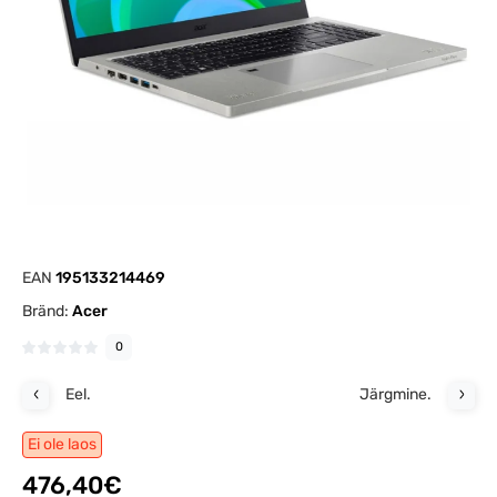
EAN
195133214469
Bränd:
Acer
0
Eel.
Järgmine.
Ei ole laos
476,40€