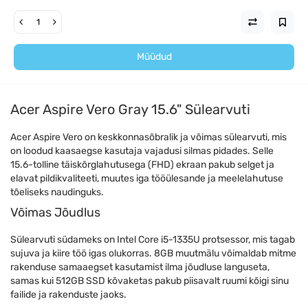
Müüdud
Acer Aspire Vero Gray 15.6" Sülearvuti
Acer Aspire Vero on keskkonnasõbralik ja võimas sülearvuti, mis
on loodud kaasaegse kasutaja vajadusi silmas pidades. Selle
15.6-tolline täiskõrglahutusega (FHD) ekraan pakub selget ja
elavat pildikvaliteeti, muutes iga tööülesande ja meelelahutuse
tõeliseks naudinguks.
Võimas Jõudlus
Sülearvuti südameks on Intel Core i5-1335U protsessor, mis tagab
sujuva ja kiire töö igas olukorras. 8GB muutmälu võimaldab mitme
rakenduse samaaegset kasutamist ilma jõudluse languseta,
samas kui 512GB SSD kõvaketas pakub piisavalt ruumi kõigi sinu
failide ja rakenduste jaoks.