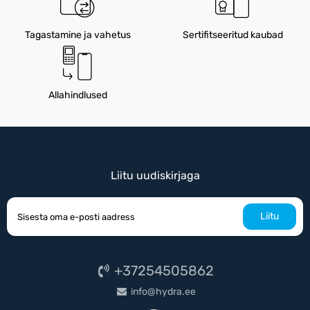
Tagastamine ja vahetus
Sertifitseeritud kaubad
Allahindlused
Liitu uudiskirjaga
Liitu
+37254505862
info@hydra.ee